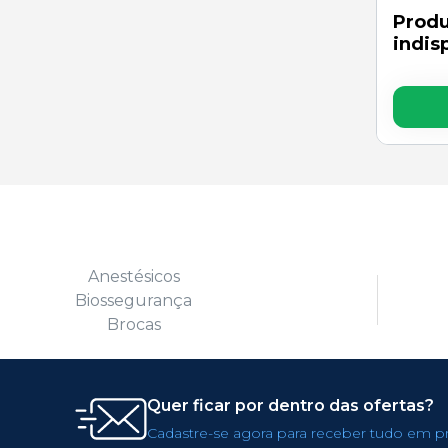
Prod
indis
Anestésicos
Biossegurança
Brocas
Quer ficar por dentro das ofertas?
Cadastre-se agora para receber tudo em p