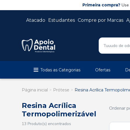
Primeira compra?
Use
Atacado
Estudantes
Compre por Marcas
A
Todas as Categorias
Ofertas
De
Página inicial
Prótese
Resina Acrílica Termopolime
Resina Acrílica
Ordenar po
Termopolimerizável
13 Produto(s) encontrados