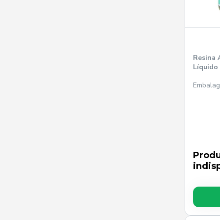
Resina 
Líquido 
Embalage
Prod
indis