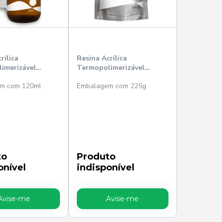
rílica
Resina Acrílica
imerizável
Termopolimerizável
120ml - TDV
Líquido 225g- TDV
m com 120ml
Embalagem com 225g
to
Produto
onível
indisponível
Avise-me
Avise-me