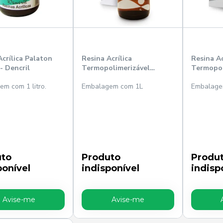
Acrílica Palaton
Resina Acrílica
Resina Ac
- Dencril
Termopolimerizável
Termopol
Líquido 1000ml - TDV
Líquido 
m com 1 litro.
Embalagem com 1L
Embalage
uto
Produto
Produ
ponível
indisponível
indisp
Avise-me
Avise-me