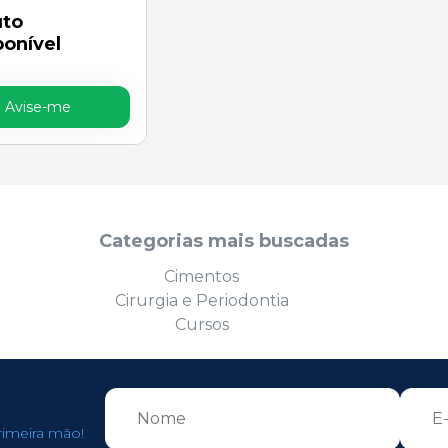
uto
ponível
Avise-me
Categorias mais buscadas
Cimentos
Cirurgia e Periodontia
Cursos
rimeira mão!