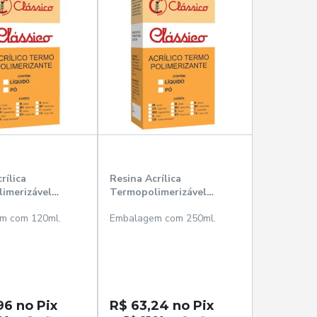
rílica
Resina Acrílica
imerizável
Termopolimerizável
20ml - Clássico
Líquida 250ml - Clássico
m com 120ml.
Embalagem com 250ml.
96 no Pix
R$ 63,24 no Pix