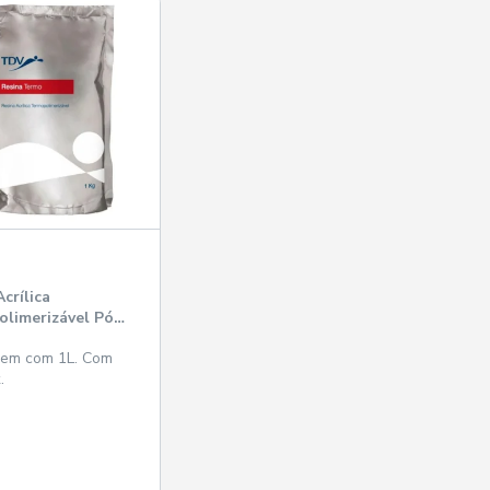
crílica
limerizável Pó
- TDV
em com 1L. Com
.