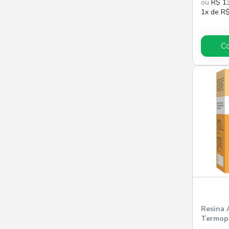
ou
R$ 1
1x de R
C
Resina A
Termopo
Líquida