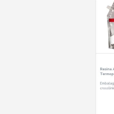
Resina A
Termopo
1000g 
Embalag
crosslink