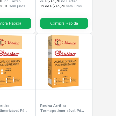
10
no Cartão
ou
R$ 65,20
no Cartão
38,10
sem juros
1x de R$ 65,20
sem juros
pra Rápida
Compra Rápida
rílica
Resina Acrílica
imerizável Pó
Termopolimerizável Pó
 - Clássico
RMV 440g - Clássico