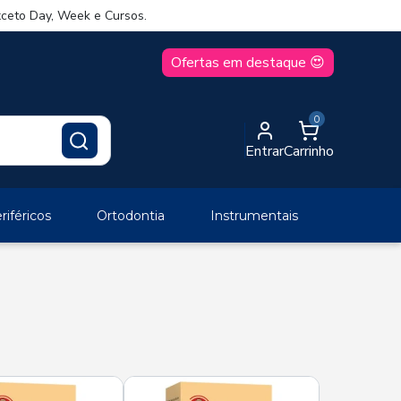
ceto Day, Week e Cursos.
Ofertas em destaque 😍
0
Entrar
Carrinho
iféricos
Ortodontia
Instrumentais