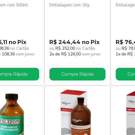
em com 500ml.
Embalagem com 1Kg.
Embalage
,11 no Pix
R$ 244,44 no Pix
R$ 76,
08,36
no Cartão
ou
R$ 252,00
no Cartão
ou
R$ 78,
$ 108,36
sem juros
2x de R$ 126,00
sem juros
1x de R$ 
ompra Rápida
Compra Rápida
Com