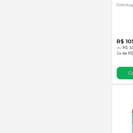
Embalag
R$ 105
ou
R$ 1
1x de R
C