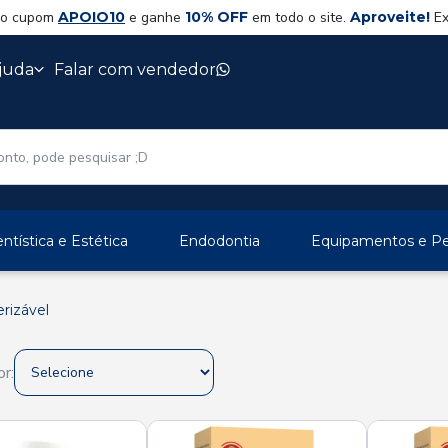
 o cupom
APOIO10
e ganhe
10% OFF
em todo o site.
Aproveite!
Ex
juda
Falar com vendedor
ntística e Estética
Endodontia
Equipamentos e Per
rizável
r: