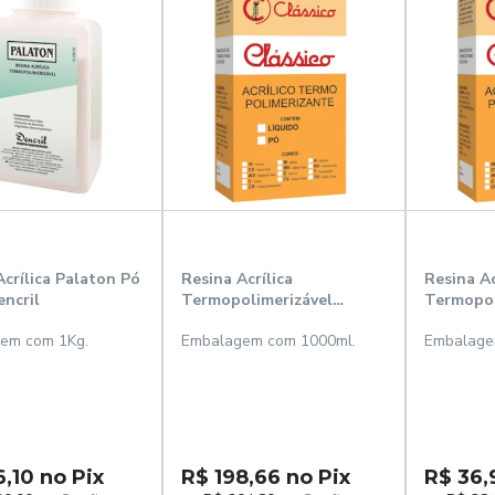
Acrílica Palaton Pó
Resina Acrílica
Resina Ac
ncril
Termopolimerizável
Termopol
Líquida 1000ml - Clássico
Líquida 1
em com 1Kg.
Embalagem com 1000ml.
Embalage
6,10 no Pix
R$ 198,66 no Pix
R$ 36,