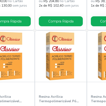
30,00
no Cartão
ou
R$ 204,80
no Cartão
ou
R$ 38,
$ 130,00
sem juros
2x de R$ 102,40
sem juros
1x de R$ 
ompra Rápida
Compra Rápida
Com
crílica
Resina Acrílica
Resina Ac
limerizável
Termopolimerizável Pó
Termopol
 500ml - Clássico
RMV 1kg - Clássico
RMV 220g