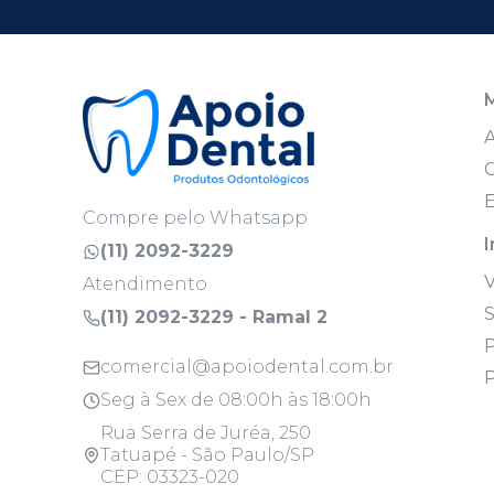
C
E
Compre pelo Whatsapp
I
(11) 2092-3229
Atendimento
S
(11) 2092-3229 - Ramal 2
P
comercial@apoiodental.com.br
P
Seg à Sex de 08:00h às 18:00h
Rua Serra de Juréa, 250
Tatuapé - São Paulo/SP
CEP: 03323-020