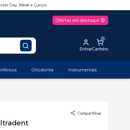
ceto Day, Week e Cursos.
Ofertas em destaque 😍
0
Entrar
Carrinho
iféricos
Ortodontia
Instrumentais
Compartilhar
Ultradent