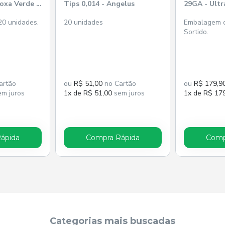
Roxa Verde -
Tips 0,014 - Angelus
29GA - Ult
0 unidades.
20 unidades
Embalagem c
Sortido.
artão
ou
R$ 51,00
no Cartão
ou
R$ 179,9
m juros
1x de R$ 51,00
sem juros
1x de R$ 17
ápida
Compra Rápida
Comp
Categorias mais buscadas