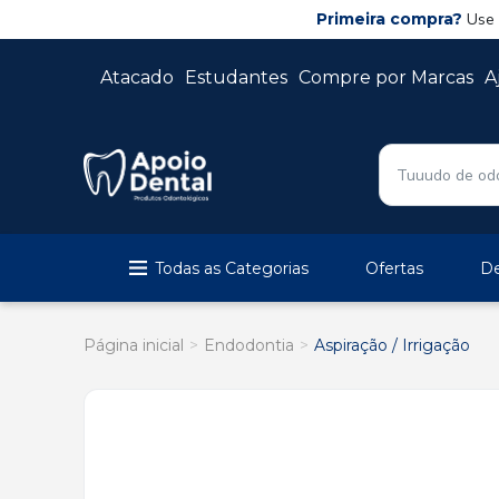
Primeira compra?
Use
Atacado
Estudantes
Compre por Marcas
A
Todas as Categorias
Ofertas
De
Página inicial
Endodontia
Aspiração / Irrigação