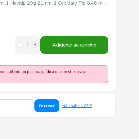
m; 1 Navitip 29g 21mm; 1 Capillary Tip 0,48 mm
Adicionar ao carrinho
-
+
 consultório ou pessoa jurídica que preste serviço
Buscar
Não sabe o CEP?