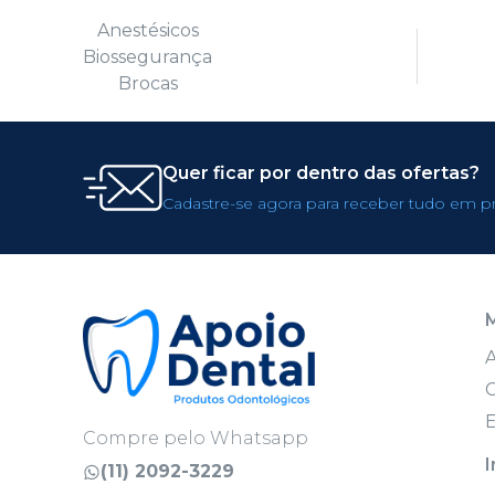
Anestésicos
Biossegurança
Brocas
Quer ficar por dentro das ofertas?
Cadastre-se agora para receber tudo em p
C
E
Compre pelo Whatsapp
I
(11) 2092-3229