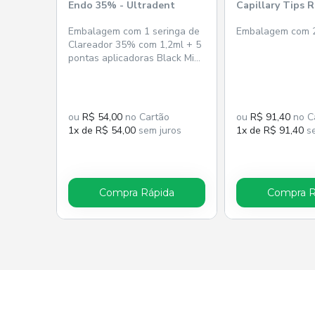
Endo 35% - Ultradent
Capillary Tips 
Ultradent
Embalagem com 1 seringa de
Embalagem com 2
Clareador 35% com 1,2ml + 5
pontas aplicadoras Black Mini
Tip.
ou
R$ 54,00
no Cartão
ou
R$ 91,40
no C
1x de R$ 54,00
sem juros
1x de R$ 91,40
se
Compra Rápida
Compra R