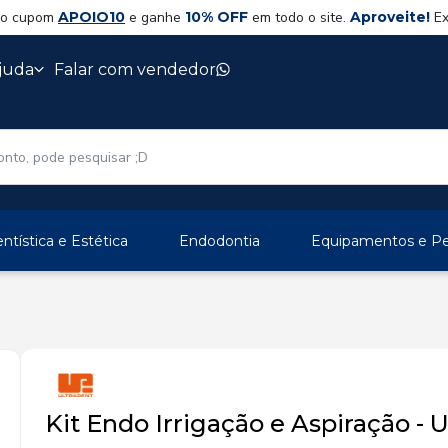
 o cupom
APOIO10
e ganhe
10% OFF
em todo o site.
Aproveite!
Ex
juda
Falar com vendedor
ntística e Estética
Endodontia
Equipamentos e Per
Kit Endo Irrigação e Aspiração - 