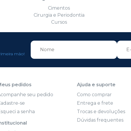
Cimentos
Cirurgia e Periodontia
Cursos
rimeira mão!
Meus pedidos
Ajuda e suporte
Acompanhe seu pedido
Como comprar
adastre-se
Entrega e frete
squeci a senha
Trocas e devoluções
Dúvidas frequentes
nstitucional