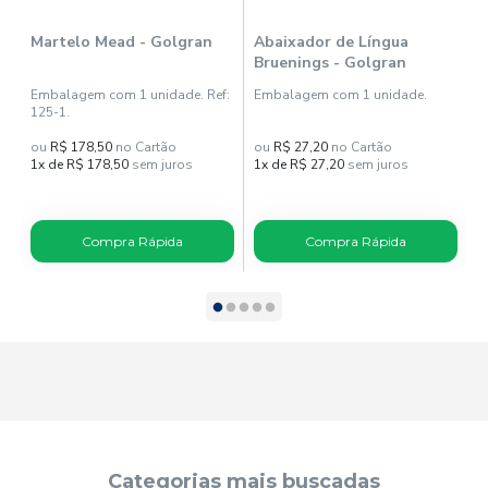
Martelo Mead - Golgran
Abaixador de Língua
A
Bruenings - Golgran
-
Embalagem com 1 unidade. Ref:
Embalagem com 1 unidade.
E
125-1.
ou
R$ 178,50
no Cartão
ou
R$ 27,20
no Cartão
o
1x de R$ 178,50
sem juros
1x de R$ 27,20
sem juros
1
Compra Rápida
Compra Rápida
Categorias mais buscadas