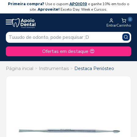
Primeira compra?
Use o cupom
APOIO10
e ganhe 10% em todo o
site.
Aproveite!
Exceto Day, Week e Cursos.
0
Entrar
Carrinho
Ofertas em destaque 😍
Página inicial
Instrumentais
Destaca Periósteo