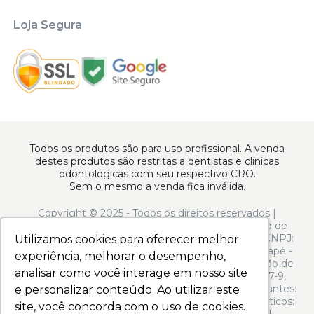
Loja Segura
Todos os produtos são para uso profissional. A venda
destes produtos são restritas a dentistas e clínicas
odontológicas com seu respectivo CRO.
Sem o mesmo a venda fica inválida.
Copyright © 2025 - Todos os direitos reservados |
www.apoiodental.com.br | Apoio Dental Comércio de
Produtos e Equipamentos Odontológicos LTDA | CNPJ:
Utilizamos cookies para oferecer melhor
Utilizamos cookies para oferecer melhor
10.925.214/0001-22 | Rua Serra de Juréa, 250 - Tatuapé -
experiência, melhorar o desempenho,
experiência, melhorar o desempenho,
São Paulo - SP - CEP 03323-020 | N° de Autorização de
analisar como você interage em nosso site
analisar como você interage em nosso site
Funcionamento ANVISA: - Medicamentos: 1.13.597-9,
Produtos para Saúde (Correlatos): 8.08.058-9, Saneantes:
e personalizar conteúdo. Ao utilizar este
e personalizar conteúdo. Ao utilizar este
3.04.973-2, Perfumes/Produtos de Higiene/Cosméticos:
site, você concorda com o uso de cookies.
site, você concorda com o uso de cookies.