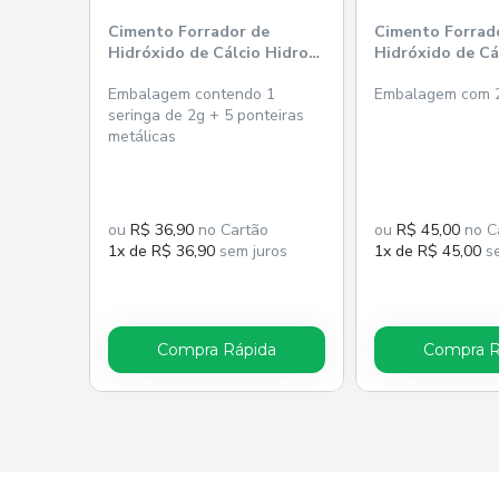
Cimento Forrador de
Cimento Forrad
Hidróxido de Cálcio Hidrox-
Hidróxido de Cál
cal - Maquira
Biodinâmica
Embalagem contendo 1
Embalagem com 
seringa de 2g + 5 ponteiras
metálicas
ou
R$ 36,90
no Cartão
ou
R$ 45,00
no C
1x de R$ 36,90
sem juros
1x de R$ 45,00
se
Compra Rápida
Compra R