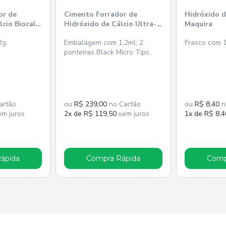
or de
Cimento Forrador de
Hidróxido de
cio Biocal -
Hidróxido de Cálcio Ultra-
Maquira
Blend Plus Dentina -
2g.
Embalagem com 1,2ml; 2
Frasco com 
Ultradent
ponteiras Black Micro Tips.
artão
ou
R$ 239,00
no Cartão
ou
R$ 8,40
n
m juros
2x de R$ 119,50
sem juros
1x de R$ 8,4
ápida
Compra Rápida
Comp