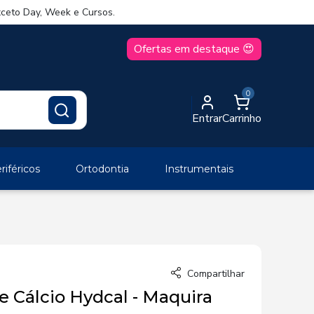
ceto Day, Week e Cursos.
Ofertas em destaque 😍
0
Entrar
Carrinho
iféricos
Ortodontia
Instrumentais
Compartilhar
e Cálcio Hydcal - Maquira