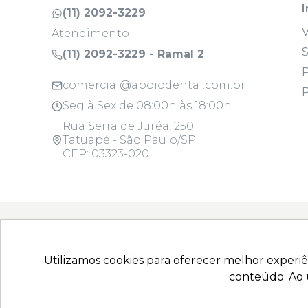
I
(11) 2092-3229
Atendimento
S
(11) 2092-3229 - Ramal 2
P
comercial@apoiodental.com.br
P
Seg à Sex de 08:00h às 18:00h
Rua Serra de Juréa, 250
Tatuapé - São Paulo/SP
CEP: 03323-020
Todos os produtos são para uso profissi
Utilizamos cookies para oferecer melhor experiê
Utilizamos cookies para oferecer melhor experiê
Copyright © 2025 - Todos os direitos reserva
conteúdo. Ao u
conteúdo. Ao u
10.925.214/0001-22 | Rua Serra de Juréa, 250 - T
Produtos para Saúde (Correlatos): 8.08.058-9, 
Responsável técnico: Francine Bonassi Antemia - CR