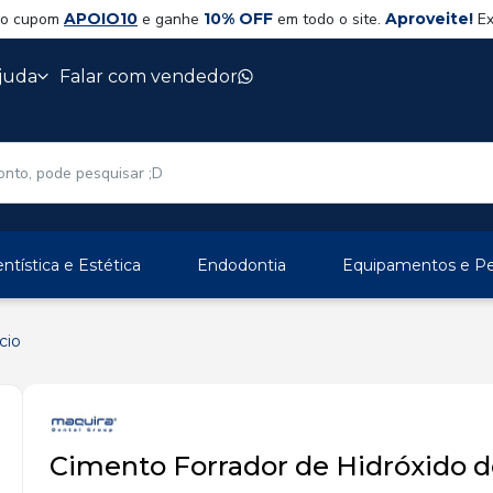
 o cupom
APOIO10
e ganhe
10% OFF
em todo o site.
Aproveite!
Ex
juda
Falar com vendedor
ntística e Estética
Endodontia
Equipamentos e Per
cio
Cimento Forrador de Hidróxido d