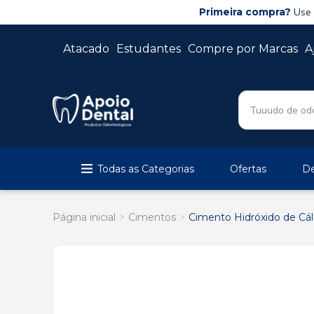
Primeira compra?
Use
Atacado
Estudantes
Compre por Marcas
A
Todas as Categorias
Ofertas
De
Página inicial
Cimentos
Cimento Hidróxido de Cál