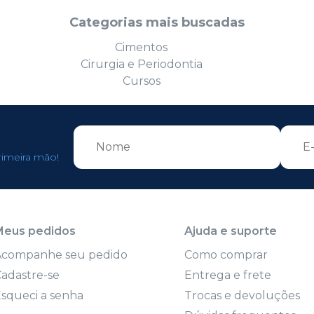
Categorias mais buscadas
Cimentos
Cirurgia e Periodontia
Cursos
rimeira mão!
Meus pedidos
Ajuda e suporte
Acompanhe seu pedido
Como comprar
adastre-se
Entrega e frete
squeci a senha
Trocas e devoluções