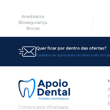
Anestésicos
Biossegurança
Brocas
Quer ficar por dentro das ofertas?
Cadastre-se agora para receber tudo em p
C
E
Compre pelo Whatsapp