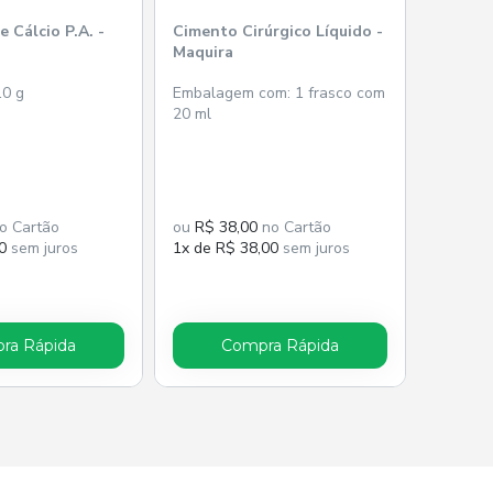
 Cálcio P.A. -
Cimento Cirúrgico Líquido -
Maquira
10 g
Embalagem com: 1 frasco com
20 ml
o Cartão
ou
R$ 38,00
no Cartão
0
sem juros
1x de R$ 38,00
sem juros
ra Rápida
Compra Rápida