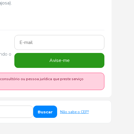
josa).
ando o
Avise-me
 consultório ou pessoa jurídica que preste serviço
Buscar
Não sabe o CEP?