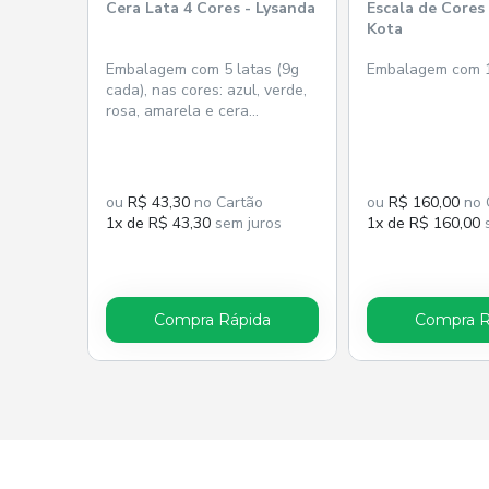
Cera Lata 4 Cores - Lysanda
Escala de Cores
Kota
Embalagem com 5 latas (9g
Embalagem com 1
cada), nas cores: azul, verde,
rosa, amarela e cera
pegajosa.
ou
R$ 43,30
no Cartão
ou
R$ 160,00
no 
1x de R$ 43,30
sem juros
1x de R$ 160,00
s
Compra Rápida
Compra R