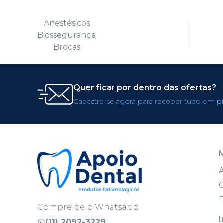
Anestésicos
Biossegurança
Brocas
Quer ficar por dentro das ofertas?
Cadastre-se agora para receber tudo em p
C
E
Compre pelo Whatsapp
I
(11) 2092-3229