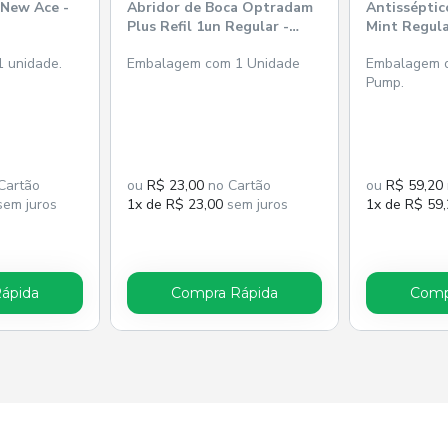
 New Ace -
Abridor de Boca Optradam
Antisséptic
Plus Refil 1un Regular -
Mint Regula
Ivoclar Vivadent
 unidade.
Embalagem com 1 Unidade
Embalagem d
Pump.
Cartão
ou
R$ 23,00
no Cartão
ou
R$ 59,20
em juros
1x de R$ 23,00
sem juros
1x de R$ 59
ápida
Compra Rápida
Comp