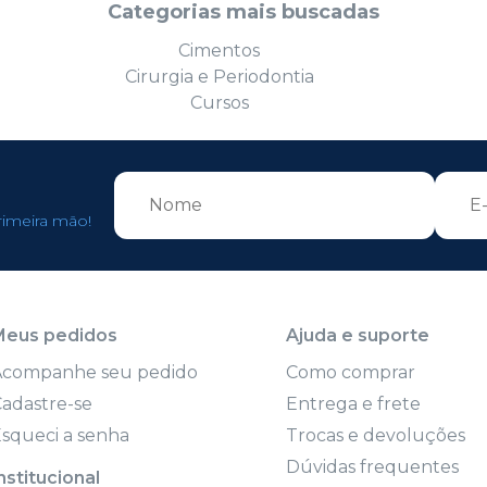
Categorias mais buscadas
Cimentos
Cirurgia e Periodontia
Cursos
rimeira mão!
Meus pedidos
Ajuda e suporte
Acompanhe seu pedido
Como comprar
adastre-se
Entrega e frete
squeci a senha
Trocas e devoluções
Dúvidas frequentes
nstitucional