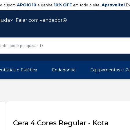
 o cupom
APOIO10
e ganhe
10% OFF
em todo o site.
Aproveite!
Ex
juda
Falar com vendedor
ntística e Estética
Endodontia
Equipamentos e Per
Cera 4 Cores Regular - Kota