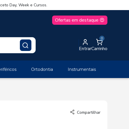
ceto Day, Week e Cursos.
Ofertas em destaque 😍
0
Entrar
Carrinho
iféricos
Ortodontia
Instrumentais
Compartilhar