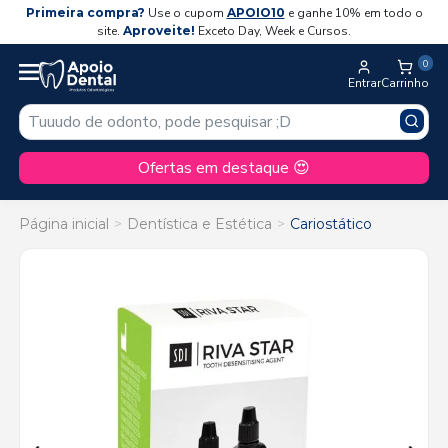
Primeira compra?
Use o cupom
APOIO10
e ganhe 10% em todo o
site.
Aproveite!
Exceto Day, Week e Cursos.
0
Entrar
Carrinho
Ofertas em destaque 😍
Página inicial
Dentística e Estética
Cariostático