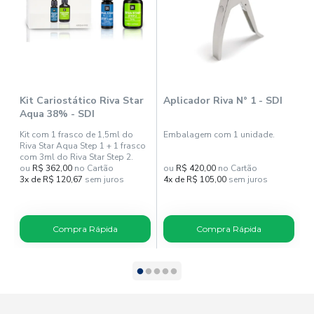
Kit Cariostático Riva Star
Aplicador Riva N° 1 - SDI
A
Aqua 38% - SDI
Kit com 1 frasco de 1,5ml do
Embalagem com 1 unidade.
E
Riva Star Aqua Step 1 + 1 frasco
F
com 3ml do Riva Star Step 2.
ou
R$ 362,00
no Cartão
ou
R$ 420,00
no Cartão
o
3x de R$ 120,67
sem juros
4x de R$ 105,00
sem juros
8
Compra Rápida
Compra Rápida