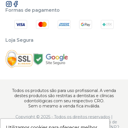
Formas de pagamento
Loja Segura
Todos os produtos são para uso profissional. A venda
destes produtos são restritas a dentistas e clínicas
odontológicas com seu respectivo CRO.
Sem o mesmo a venda fica inválida.
Copyright © 2025 - Todos os direitos reservados |
www.apoiodental.com.br | Apoio Dental Comércio de
Produtos e Equipamentos Odontológicos LTDA | CNPJ:
Utilizamos cookies para oferecer melhor
Utilizamos cookies para oferecer melhor