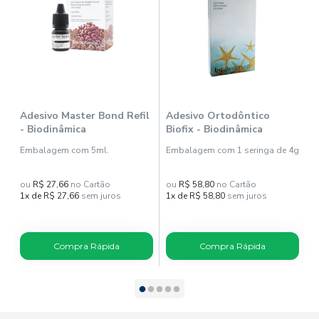
.
Adesivo Master Bond Refil
Adesivo Ortodôntico
A
- Biodinâmica
Biofix - Biodinâmica
B
Embalagem com 5ml.
Embalagem com 1 seringa de 4g
E
+
ou
R$ 27,66
no Cartão
ou
R$ 58,80
no Cartão
o
1x de R$ 27,66
sem juros
1x de R$ 58,80
sem juros
1
Compra Rápida
Compra Rápida