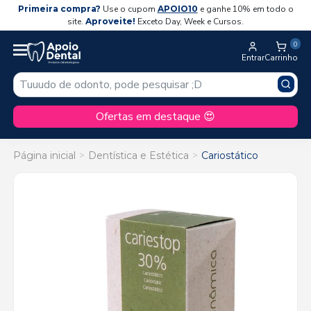
Primeira compra?
Use o cupom
APOIO10
e ganhe 10% em todo o
site.
Aproveite!
Exceto Day, Week e Cursos.
0
Entrar
Carrinho
Ofertas em destaque 😍
Página inicial
Dentística e Estética
Cariostático