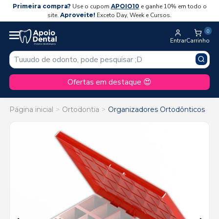
Primeira compra?
Use o cupom
APOIO10
e ganhe 10% em todo o
site.
Aproveite!
Exceto Day, Week e Cursos.
0
Entrar
Carrinho
Ofertas em destaque 😍
Página inicial
Ortodontia
Organizadores Ortodônticos