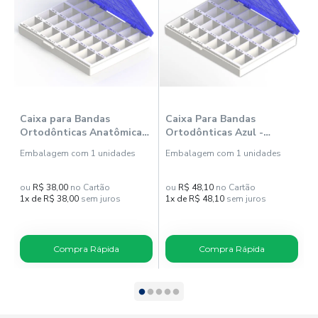
Caixa para Bandas
Caixa Para Bandas
C
Ortodônticas Anatômicas
Ortodônticas Azul -
A
- Inferior Direito - Cor Azul
Inferior Dir./Esq. (8002021)
A
Embalagem com 1 unidades
Embalagem com 1 unidades
E
- Morelli
- Morelli
ou
R$ 38,00
no Cartão
ou
R$ 48,10
no Cartão
o
1x de R$ 38,00
sem juros
1x de R$ 48,10
sem juros
1
Compra Rápida
Compra Rápida