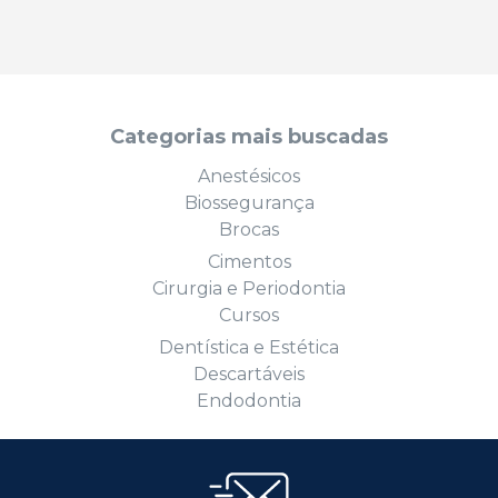
Categorias mais buscadas
Anestésicos
Biossegurança
Brocas
Cimentos
Cirurgia e Periodontia
Cursos
Dentística e Estética
Descartáveis
Endodontia