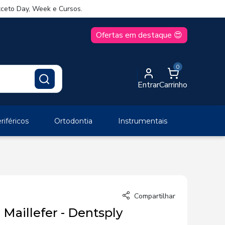
ceto Day, Week e Cursos.
Ofertas em destaque 😍
0
Entrar
Carrinho
iféricos
Ortodontia
Instrumentais
Compartilhar
Maillefer - Dentsply