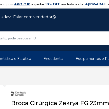
 o cupom
APOIO10
e ganhe
10% OFF
em todo o site.
Aproveite!
Ex
juda
Falar com vendedor
ntística e Estética
Endodontia
Equipamentos e Per
Broca Cirúrgica Zekrya FG 23mm 