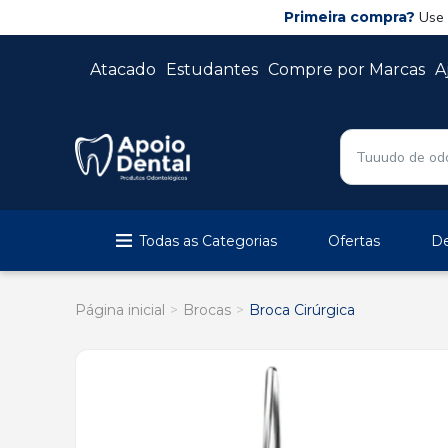
Primeira compra?
Use
Atacado
Estudantes
Compre por Marcas
A
Todas as Categorias
Ofertas
De
Página inicial
Brocas
Broca Cirúrgica