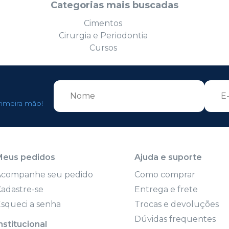
Categorias mais buscadas
Cimentos
Cirurgia e Periodontia
Cursos
rimeira mão!
Meus pedidos
Ajuda e suporte
Acompanhe seu pedido
Como comprar
adastre-se
Entrega e frete
squeci a senha
Trocas e devoluções
Dúvidas frequentes
nstitucional