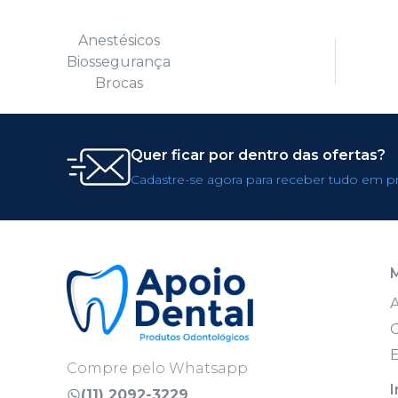
Anestésicos
Biossegurança
Brocas
Quer ficar por dentro das ofertas?
Cadastre-se agora para receber tudo em p
C
E
Compre pelo Whatsapp
I
(11) 2092-3229