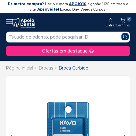
Primeira compra?
Use o cupom
APOIO10
e ganhe 10% em todo o
site.
Aproveite!
Exceto Day, Week e Cursos.
0
Entrar
Carrinho
Ofertas em destaque 😍
Página inicial
Brocas
Broca Carbide