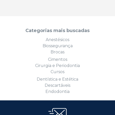
Categorias mais buscadas
Anestésicos
Biossegurança
Brocas
Cimentos
Cirurgia e Periodontia
Cursos
Dentística e Estética
Descartáveis
Endodontia