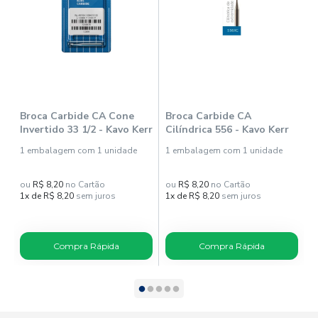
Broca Carbide CA Cone
Broca Carbide CA
B
Invertido 33 1/2 - Kavo Kerr
Cilíndrica 556 - Kavo Kerr
7
1 embalagem com 1 unidade
1 embalagem com 1 unidade
1
ou
R$ 8,20
no Cartão
ou
R$ 8,20
no Cartão
o
1x de R$ 8,20
sem juros
1x de R$ 8,20
sem juros
1
Compra Rápida
Compra Rápida