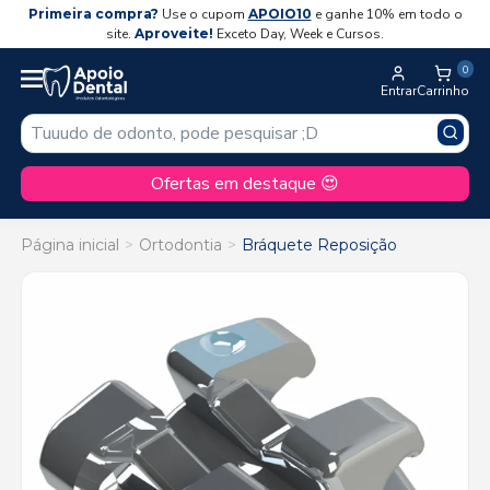
Primeira compra?
Use o cupom
APOIO10
e ganhe 10% em todo o
site.
Aproveite!
Exceto Day, Week e Cursos.
0
Entrar
Carrinho
Ofertas em destaque 😍
Página inicial
Ortodontia
Bráquete Reposição