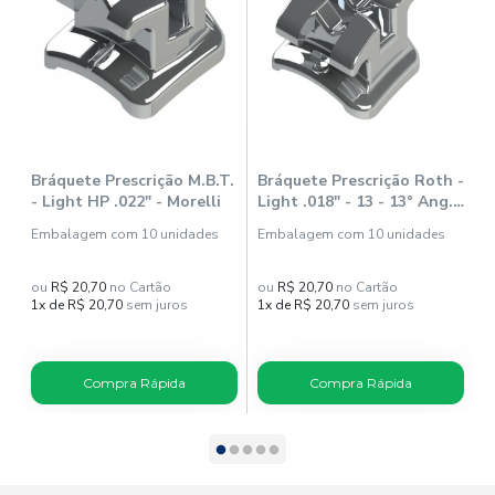
Bráquete Prescrição M.B.T.
Bráquete Prescrição Roth -
B
- Light HP .022" - Morelli
Light .018" - 13 - 13° Ang. -
L
Gancho - Morelli
G
Embalagem com 10 unidades
Embalagem com 10 unidades
E
ou
R$ 20,70
no Cartão
ou
R$ 20,70
no Cartão
o
1x de R$ 20,70
sem juros
1x de R$ 20,70
sem juros
1
Compra Rápida
Compra Rápida