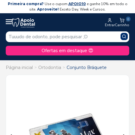
Primeira compra?
Use o cupom
APOIO10
e ganhe 10% em todo o
site.
Aproveite!
Exceto Day, Week e Cursos.
0
Entrar
Carrinho
Ofertas em destaque 😍
Página inicial
Ortodontia
Conjunto Bráquete