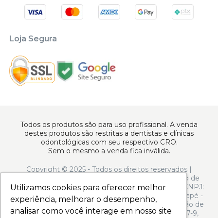
Loja Segura
Todos os produtos são para uso profissional. A venda
destes produtos são restritas a dentistas e clínicas
odontológicas com seu respectivo CRO.
Sem o mesmo a venda fica inválida.
Copyright © 2025 - Todos os direitos reservados |
www.apoiodental.com.br | Apoio Dental Comércio de
Produtos e Equipamentos Odontológicos LTDA | CNPJ:
Utilizamos cookies para oferecer melhor
Utilizamos cookies para oferecer melhor
10.925.214/0001-22 | Rua Serra de Juréa, 250 - Tatuapé -
experiência, melhorar o desempenho,
experiência, melhorar o desempenho,
São Paulo - SP - CEP 03323-020 | N° de Autorização de
analisar como você interage em nosso site
analisar como você interage em nosso site
Funcionamento ANVISA: - Medicamentos: 1.13.597-9,