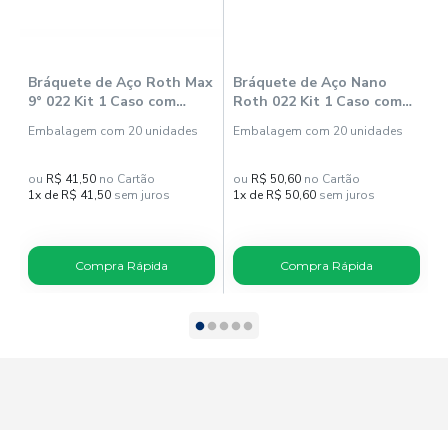
Bráquete de Aço Roth Max
Bráquete de Aço Nano
B
9° 022 Kit 1 Caso com
Roth 022 Kit 1 Caso com
L
Gancho Morelli - Morelli
Gancho - Morelli
c
Embalagem com 20 unidades
Embalagem com 20 unidades
E
ou
R$ 41,50
no Cartão
ou
R$ 50,60
no Cartão
o
1x de R$ 41,50
sem juros
1x de R$ 50,60
sem juros
1
Compra Rápida
Compra Rápida