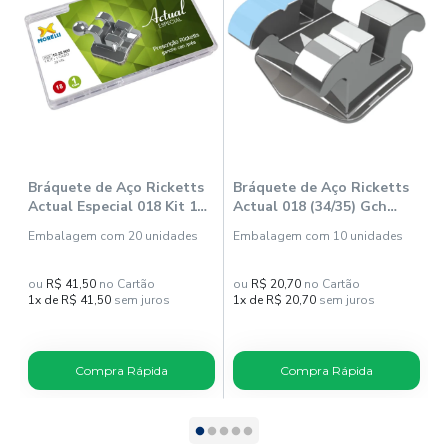
i
Bráquete de Aço Ricketts
Bráquete de Aço Ricketts
B
Actual Especial 018 Kit 1
Actual 018 (34/35) Gch
A
Caso - Morelli
1025116 - Morelli
M
Embalagem com 20 unidades
Embalagem com 10 unidades
E
ou
R$ 41,50
no Cartão
ou
R$ 20,70
no Cartão
o
1x de R$ 41,50
sem juros
1x de R$ 20,70
sem juros
1
Compra Rápida
Compra Rápida