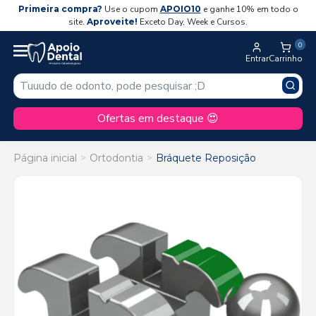
Primeira compra?
Use o cupom
APOIO10
e ganhe 10% em todo o
site.
Aproveite!
Exceto Day, Week e Cursos.
0
Entrar
Carrinho
Ofertas em destaque 😍
Página inicial
Ortodontia
Bráquete Reposição