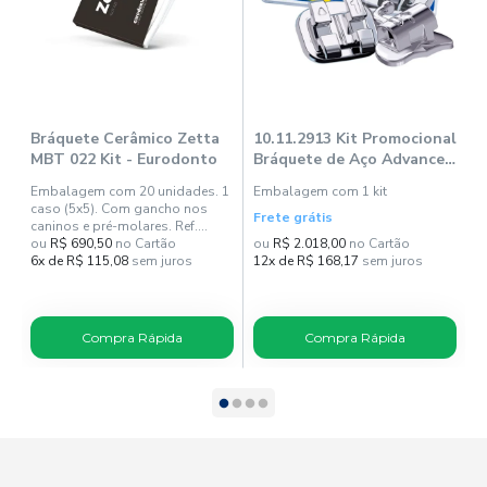
Bráquete Cerâmico Zetta
10.11.2913 Kit Promocional
B
MBT 022 Kit - Eurodonto
Bráquete de Aço Advanced
0
Mbt 0,022 100 Casos + 120
Embalagem com 20 unidades. 1
Embalagem com 1 kit
C
Tubos Grátis - Orthome
caso (5x5). Com gancho nos
Frete grátis
caninos e pré-molares. Ref.
21013-C-P.
ou
R$ 690,50
no Cartão
ou
R$ 2.018,00
no Cartão
o
6x de R$ 115,08
sem juros
12x de R$ 168,17
sem juros
1
Compra Rápida
Compra Rápida