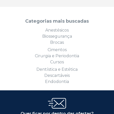
Categorias mais buscadas
Anestésicos
Biossegurança
Brocas
Cimentos
Cirurgia e Periodontia
Cursos
Dentística e Estética
Descartáveis
Endodontia
Quer ficar por dentro das ofertas?