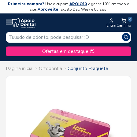
Primeira compra?
Use o cupom
APOIO10
e ganhe 10% em todo o
site.
Aproveite!
Exceto Day, Week e Cursos.
0
Entrar
Carrinho
Ofertas em destaque 😍
Página inicial
Ortodontia
Conjunto Bráquete