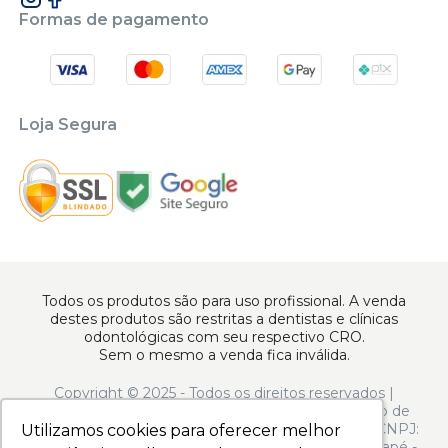
Formas de pagamento
Loja Segura
Todos os produtos são para uso profissional. A venda
destes produtos são restritas a dentistas e clínicas
odontológicas com seu respectivo CRO.
Sem o mesmo a venda fica inválida.
Copyright © 2025 - Todos os direitos reservados |
www.apoiodental.com.br | Apoio Dental Comércio de
Produtos e Equipamentos Odontológicos LTDA | CNPJ:
Utilizamos cookies para oferecer melhor
Utilizamos cookies para oferecer melhor
10.925.214/0001-22 | Rua Serra de Juréa, 250 - Tatuapé -