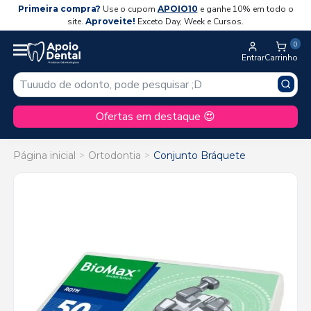
Primeira compra?
Use o cupom
APOIO10
e ganhe 10% em todo o
site.
Aproveite!
Exceto Day, Week e Cursos.
0
Entrar
Carrinho
Ofertas em destaque 😍
Página inicial
Ortodontia
Conjunto Bráquete