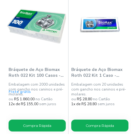
-
-
Bráquete de Aço Biomax
Bráquete de Aço Biomax
B
Roth 022 Kit 100 Casos -
Roth 022 Kit 1 Caso -
0
Aditek
Aditek
Embalagem com 2000 unidades
Embalagem com 20 unidades
C
com gancho nos caninos e pré-
com gancho nos caninos e pré-
Frete grátis
molares.
molares.
ou
R$ 1.860,00
no Cartão
ou
R$ 28,80
no Cartão
o
12x de R$ 155,00
sem juros
1x de R$ 28,80
sem juros
1
Compra Rápida
Compra Rápida