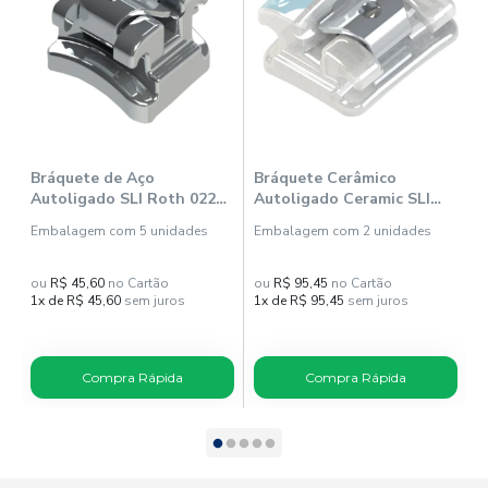
Bráquete de Aço
Bráquete Cerâmico
B
Autoligado SLI Roth 022
Autoligado Ceramic SLI
A
(35) Gch 1014015 - Morelli
Roth 022 (43) Gch 1012011
R
Embalagem com 5 unidades
Embalagem com 2 unidades
E
- Morelli
M
ou
R$ 45,60
no Cartão
ou
R$ 95,45
no Cartão
o
1x de R$ 45,60
sem juros
1x de R$ 95,45
sem juros
7
Compra Rápida
Compra Rápida