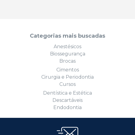
Categorias mais buscadas
Anestésicos
Biossegurança
Brocas
Cimentos
Cirurgia e Periodontia
Cursos
Dentística e Estética
Descartáveis
Endodontia