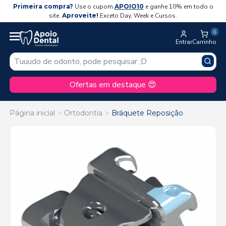
Primeira compra?
Use o cupom
APOIO10
e ganhe 10% em todo o
site.
Aproveite!
Exceto Day, Week e Cursos.
0
Entrar
Carrinho
Ofertas em destaque 😍
Página inicial
Ortodontia
Bráquete Reposição