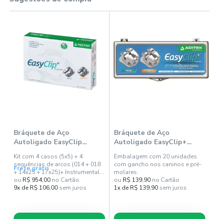
1
Bráquete de Aço
Bráquete de Aço
B
Autoligado EasyClip
Autoligado EasyClip+
A
Passivo Damon Standard
Bidimensional 022 PDM Kit
R
Kit com 4 casos (5x5) + 4
Embalagem com 20 unidades
E
com 4 Kit - Aditek
1 Caso - Aditek
A
sequências de arcos (014 + 018
com gancho nos caninos e pré-
c
Frete grátis
F
+ 14x25 + 17x25)+ Instrumental
molares.
m
(Pinça e Explorador) +
ou
R$ 954,00
no Cartão
ou
R$ 139,90
no Cartão
o
Acessórios (Stop e Gancho
9x de R$ 106,00
sem juros
1x de R$ 139,90
sem juros
8
bola).