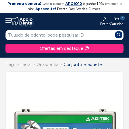
Primeira compra?
Use o cupom
APOIO10
e ganhe 10% em todo o
site.
Aproveite!
Exceto Day, Week e Cursos.
0
Entrar
Carrinho
Ofertas em destaque 😍
Página inicial
Ortodontia
Conjunto Bráquete