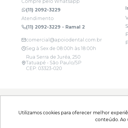
Compre pelo Whatsapp
I
(11) 2092-3229
Atendimento
S
(11) 2092-3229 - Ramal 2
P
comercial@apoiodental.com.br
P
Seg à Sex de 08:00h às 18:00h
Rua Serra de Juréa, 250
Tatuapé - São Paulo/SP
CEP: 03323-020
Todos os produtos são para uso profissi
Utilizamos cookies para oferecer melhor experiê
Utilizamos cookies para oferecer melhor experiê
Copyright © 2025 - Todos os direitos reserva
conteúdo. Ao u
conteúdo. Ao u
10.925.214/0001-22 | Rua Serra de Juréa, 250 - T
Produtos para Saúde (Correlatos): 8.08.058-9, 