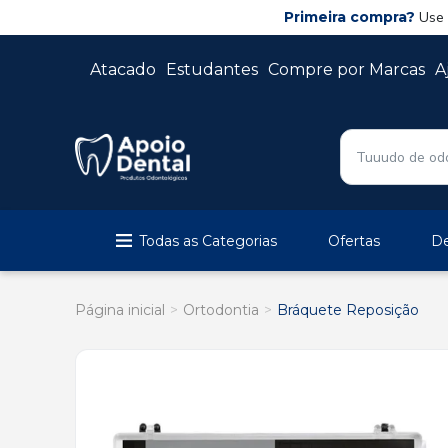
Primeira compra?
Use
Atacado
Estudantes
Compre por Marcas
A
Todas as Categorias
Ofertas
De
Página inicial
Ortodontia
Bráquete Reposição