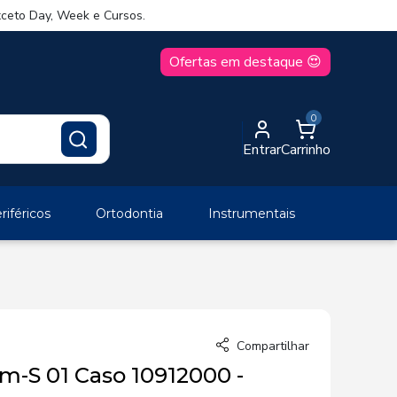
ceto Day, Week e Cursos.
Ofertas em destaque 😍
0
Entrar
Carrinho
iféricos
Ortodontia
Instrumentais
Compartilhar
m-S 01 Caso 10912000 -