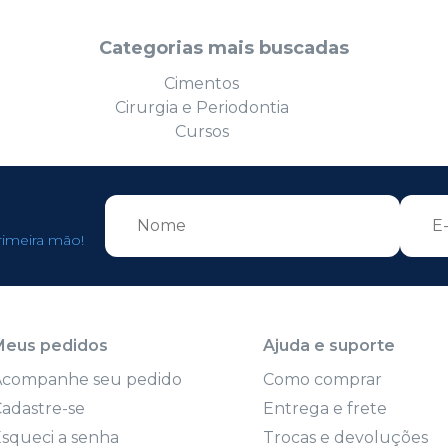
Categorias mais buscadas
Cimentos
Cirurgia e Periodontia
Cursos
rimeira mão!
Meus pedidos
Ajuda e suporte
Acompanhe seu pedido
Como comprar
adastre-se
Entrega e frete
squeci a senha
Trocas e devoluções