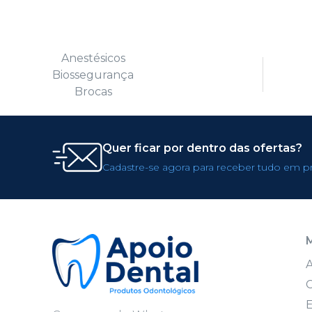
Anestésicos
Biossegurança
Brocas
Quer ficar por dentro das ofertas?
Cadastre-se agora para receber tudo em p
C
E