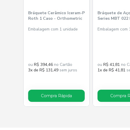
Bráquete Cerâmico Iceram-P
Bráquete de Aç
Roth 1 Caso - Orthometric
Series MBT 022 
Orthometric
Embalagem com 1 unidade
Embalagem com 
ou
R$ 394,46
no Cartão
ou
R$ 41,81
no C
3x de R$ 131,49
sem juros
1x de R$ 41,81
se
Compra Rápida
Compra R