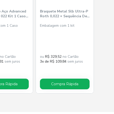
e Aço Advanced
Braquete Metal Slb Ultra-P
 022 Kit 1 Caso -
Roth 0,022 + Sequência De
c
Fios - Orthometric
com 1 Caso
Embalagem com 1 kit
no Cartão
ou
R$ 329,52
no Cartão
,81
sem juros
3x de R$ 109,84
sem juros
ra Rápida
Compra Rápida