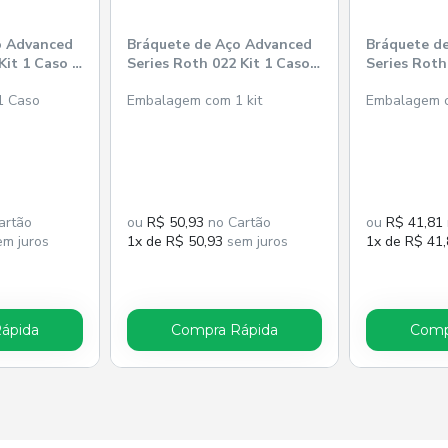
o Advanced
Bráquete de Aço Advanced
Bráquete d
Kit 1 Caso -
Series Roth 022 Kit 1 Caso
Series Roth
+ Tubos - Orthometric
Orthometri
1 Caso
Embalagem com 1 kit
Embalagem 
artão
ou
R$ 50,93
no Cartão
ou
R$ 41,81
m juros
1x de R$ 50,93
sem juros
1x de R$ 41
ápida
Compra Rápida
Comp