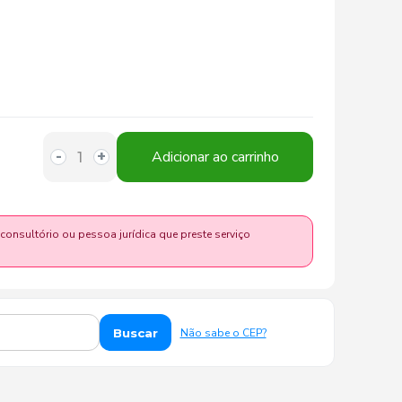
Adicionar ao carrinho
-
+
 consultório ou pessoa jurídica que preste serviço
Buscar
Não sabe o CEP?