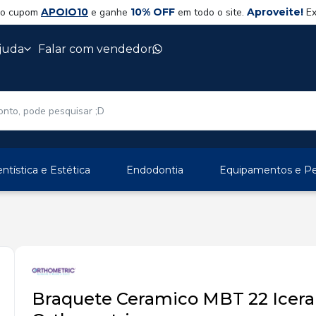
 o cupom
APOIO10
e ganhe
10% OFF
em todo o site.
Aproveite!
Ex
juda
Falar com vendedor
ntística e Estética
Endodontia
Equipamentos e Per
Braquete Ceramico MBT 22 Icera