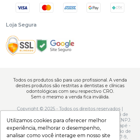
Loja Segura
Todos os produtos são para uso profissional. A venda
destes produtos são restritas a dentistas e clínicas
odontológicas com seu respectivo CRO.
Sem o mesmo a venda fica inválida.
Copyright © 2025 - Todos os direitos reservados |
www.apoiodental.com.br | Apoio Dental Comércio de
Produtos e Equipamentos Odontológicos LTDA | CNPJ:
Utilizamos cookies para oferecer melhor
Utilizamos cookies para oferecer melhor
10.925.214/0001-22 | Rua Serra de Juréa, 250 - Tatuapé -
experiência, melhorar o desempenho,
experiência, melhorar o desempenho,
São Paulo - SP - CEP 03323-020 | N° de Autorização de
analisar como você interage em nosso site
analisar como você interage em nosso site
Funcionamento ANVISA: - Medicamentos: 1.13.597-9,