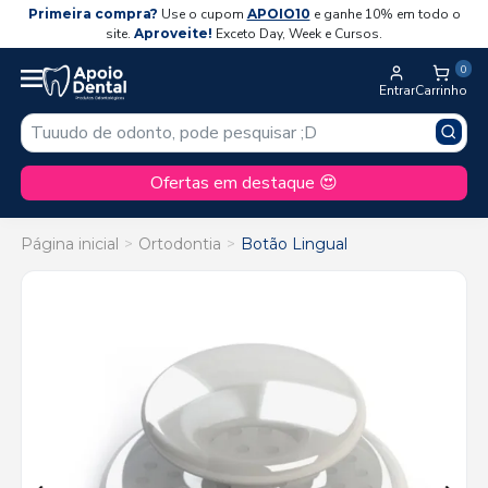
Primeira compra?
Use o cupom
APOIO10
e ganhe 10% em todo o
site.
Aproveite!
Exceto Day, Week e Cursos.
0
Entrar
Carrinho
Ofertas em destaque 😍
Página inicial
Ortodontia
Botão Lingual