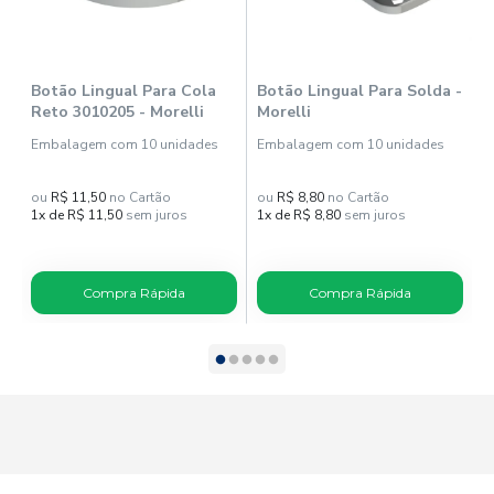
Botão Lingual Para Cola
Botão Lingual Para Solda -
B
Reto 3010205 - Morelli
Morelli
I
O
Embalagem com 10 unidades
Embalagem com 10 unidades
E
ou
R$ 11,50
no Cartão
ou
R$ 8,80
no Cartão
o
1x de R$ 11,50
sem juros
1x de R$ 8,80
sem juros
1
Compra Rápida
Compra Rápida