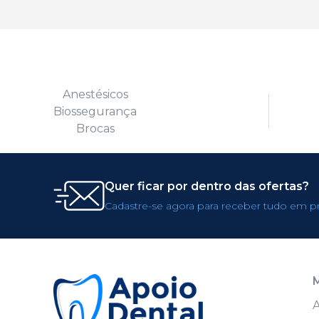
Anestésicos
Biossegurança
Brocas
Quer ficar por dentro das ofertas?
Cadastre-se agora para receber tudo em p