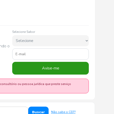
Selecione Sabor
ando o
Avise-me
 consultório ou pessoa jurídica que preste serviço
Buscar
Não sabe o CEP?