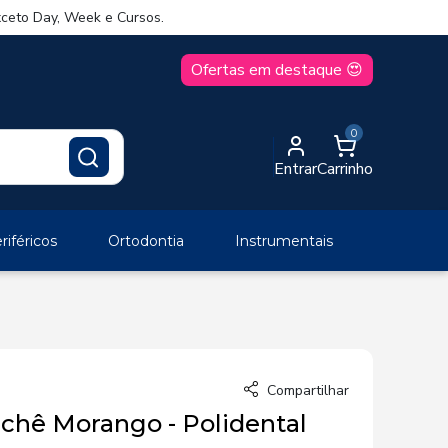
ceto Day, Week e Cursos.
Ofertas em destaque 😍
0
Entrar
Carrinho
iféricos
Ortodontia
Instrumentais
Compartilhar
achê Morango - Polidental