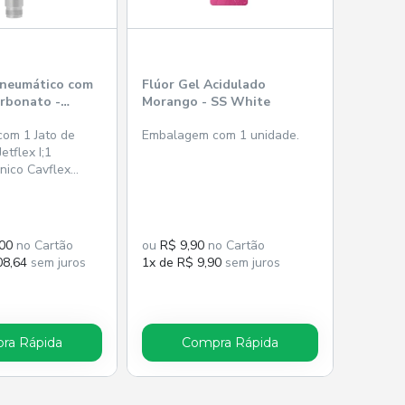
Pneumático com
Flúor Gel Acidulado
arbonato -
Morango - SS White
om 1 Jato de
Embalagem com 1 unidade.
etflex I;1
nico Cavflex
,00
no Cartão
ou
R$ 9,90
no Cartão
08,64
sem juros
1x de R$ 9,90
sem juros
ra Rápida
Compra Rápida