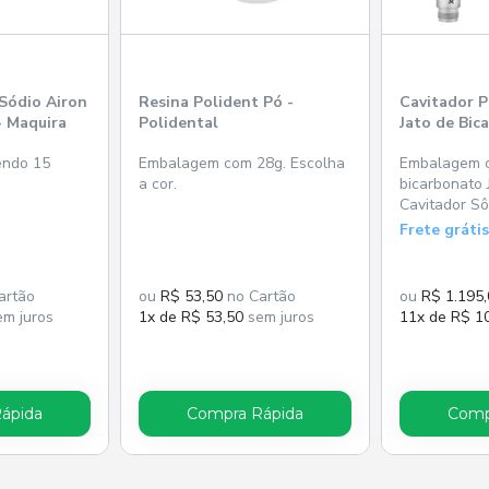
Sódio Airon
Resina Polident Pó -
Cavitador 
- Maquira
Polidental
Jato de Bic
Dentflex
endo 15
Embalagem com 28g. Escolha
Embalagem c
a cor.
bicarbonato J
Cavitador Sô
6000;
Frete grátis
artão
ou
R$ 53,50
no Cartão
ou
R$ 1.195
m juros
1x de R$ 53,50
sem juros
11x de R$ 1
ápida
Compra Rápida
Comp