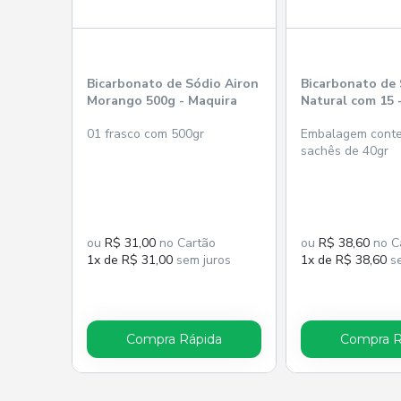
Bicarbonato de Sódio Airon
Bicarbonato de 
Morango 500g - Maquira
Natural com 15 
01 frasco com 500gr
Embalagem cont
sachês de 40gr
ou
R$ 31,00
no Cartão
ou
R$ 38,60
no C
1x de R$ 31,00
sem juros
1x de R$ 38,60
se
Compra Rápida
Compra R