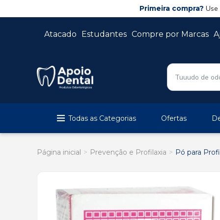
Primeira compra?
Use
Atacado
Estudantes
Compre por Marcas
A
Todas as Categorias
Ofertas
De
Página inicial
Prevenção e Profilaxia
Pó para Profi