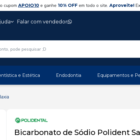
 o cupom
APOIO10
e ganhe
10% OFF
em todo o site.
Aproveite!
Ex
juda
Falar com vendedor
ntística e Estética
Endodontia
Equipamentos e Per
laxia
Bicarbonato de Sódio Polident S