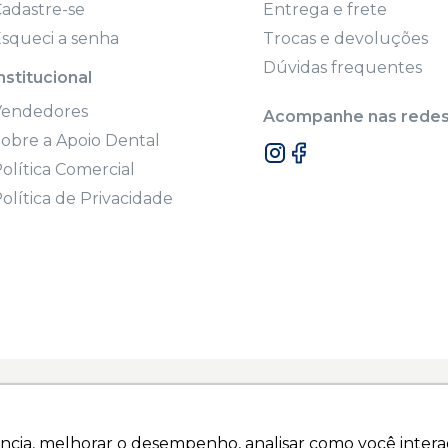
adastre-se
Entrega e frete
squeci a senha
Trocas e devoluções
Dúvidas frequentes
nstitucional
Vendedores
Acompanhe nas redes 
obre a Apoio Dental
olítica Comercial
olítica de Privacidade
onal. A venda destes produtos são restritas a dentistas e clínic
Sem o mesmo a venda fica inválida.
ncia, melhorar o desempenho, analisar como você interag
ncia, melhorar o desempenho, analisar como você interag