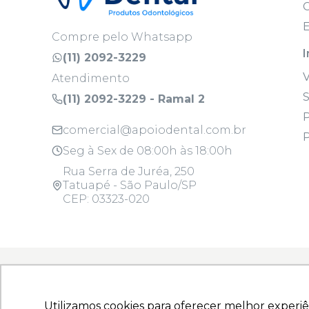
C
E
Compre pelo Whatsapp
I
(11) 2092-3229
Atendimento
S
(11) 2092-3229 - Ramal 2
P
comercial@apoiodental.com.br
P
Seg à Sex de 08:00h às 18:00h
Rua Serra de Juréa, 250
Tatuapé - São Paulo/SP
CEP: 03323-020
Todos os produtos são para uso profissi
Utilizamos cookies para oferecer melhor experiê
Utilizamos cookies para oferecer melhor experiê