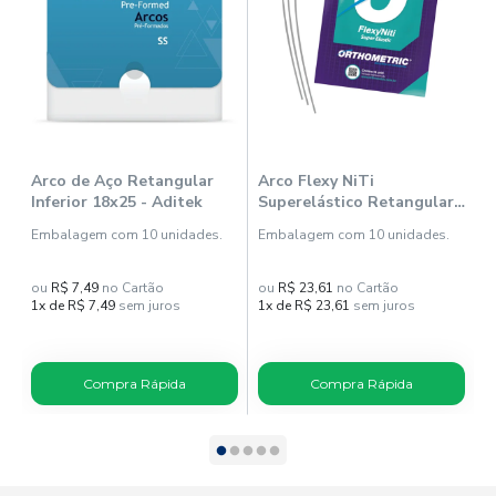
Arco de Aço Retangular
Arco Flexy NiTi
A
Inferior 18x25 - Aditek
Superelástico Retangular
S
Inferior 18x25 (52102518) -
Embalagem com 10 unidades.
Embalagem com 10 unidades.
E
Orthometric
ou
R$ 7,49
no Cartão
ou
R$ 23,61
no Cartão
o
1x de R$ 7,49
sem juros
1x de R$ 23,61
sem juros
1
Compra Rápida
Compra Rápida