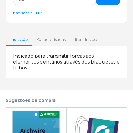
Não sabe o CEP?
Indicação
Características
Itens Inclusos
Indicado para transmitir forças aos
elementos dentários através dos bráquetes e
tubos.
Sugestões de compra
25