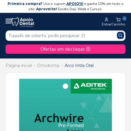
Primeira compra?
Use o cupom
APOIO10
e ganhe 10% em todo o
site.
Aproveite!
Exceto Day, Week e Cursos.
0
Entrar
Carrinho
Ofertas em destaque 😍
Página inicial
Ortodontia
Arco Intra Oral