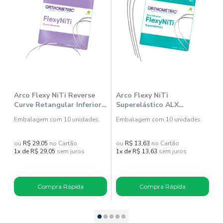
Arco Flexy NiTi Reverse
Arco Flexy NiTi
A
Curve Retangular Inferior
Superelástico ALX
S
17x25 (52182517) -
Redondo Superior -
S
Embalagem com 10 unidades.
Embalagem com 10 unidades.
E
Orthometric
Orthometric
O
ou
R$ 29,05
no Cartão
ou
R$ 13,63
no Cartão
o
1x de R$ 29,05
sem juros
1x de R$ 13,63
sem juros
1
Compra Rápida
Compra Rápida