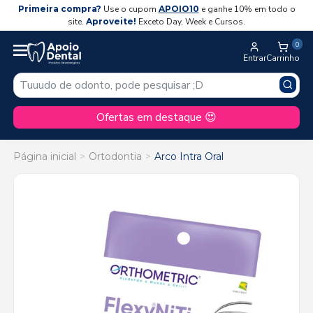
Primeira compra?
Use o cupom
APOIO10
e ganhe 10% em todo o
site.
Aproveite!
Exceto Day, Week e Cursos.
0
Entrar
Carrinho
Ofertas em destaque 😍
Página inicial
Ortodontia
Arco Intra Oral