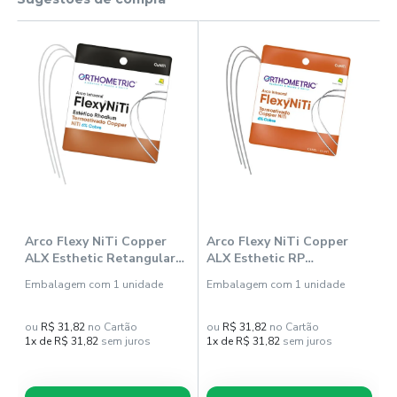
Arco Flexy NiTi Copper
Arco Flexy NiTi Copper
A
ALX Esthetic Retangular
ALX Esthetic RP
A
Superior - Orthometric
Retangular Inferior 16x22
S
Embalagem com 1 unidade
Embalagem com 1 unidade
E
(52481216) - Orthometric
-
ou
R$ 31,82
no Cartão
ou
R$ 31,82
no Cartão
o
1x de R$ 31,82
sem juros
1x de R$ 31,82
sem juros
1