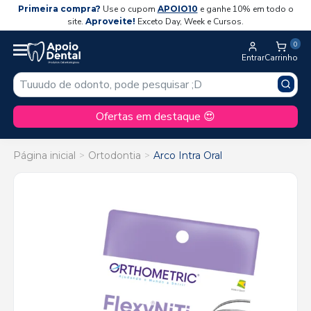
Primeira compra?
Use o cupom
APOIO10
e ganhe 10% em todo o
site.
Aproveite!
Exceto Day, Week e Cursos.
0
Entrar
Carrinho
Ofertas em destaque 😍
Página inicial
Ortodontia
Arco Intra Oral