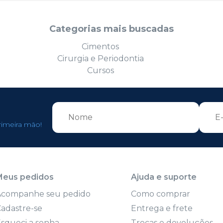
Categorias mais buscadas
Cimentos
Cirurgia e Periodontia
Cursos
rimeira mão!
Meus pedidos
Ajuda e suporte
Acompanhe seu pedido
Como comprar
adastre-se
Entrega e frete
squeci a senha
Trocas e devoluções