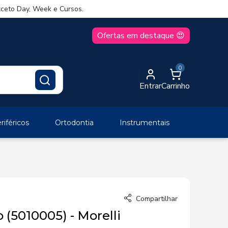
ceto Day, Week e Cursos.
Ofertas em destaque 😍
0
Entrar
Carrinho
iféricos
Ortodontia
Instrumentais
Compartilhar
 (5010005) - Morelli