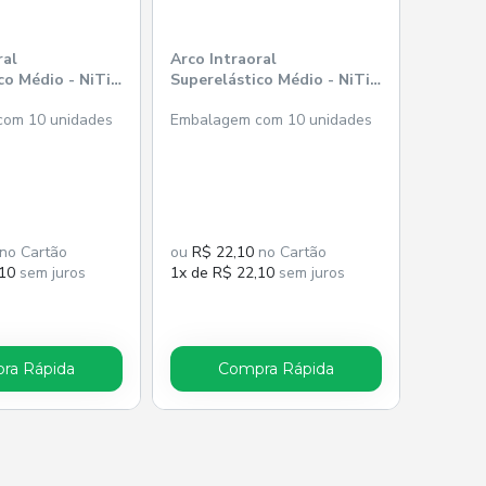
ral
Arco Intraoral
co Médio - NiTi -
Superelástico Médio - NiTi -
0,63mm
Ret. 0,48x0,63mm
om 10 unidades
Embalagem com 10 unidades
) - Morelli
(.019"x.025") - Morelli
no Cartão
ou
R$ 22,10
no Cartão
,10
sem juros
1x de R$ 22,10
sem juros
ra Rápida
Compra Rápida