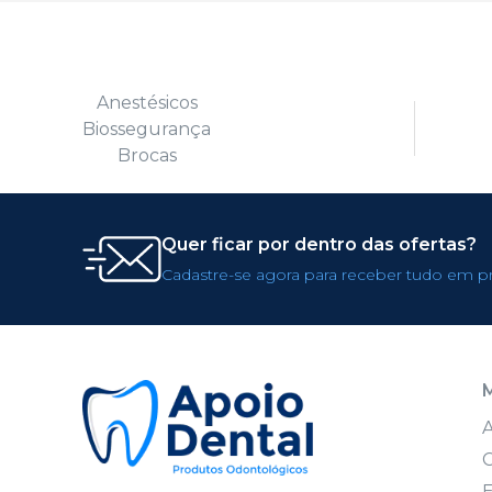
Anestésicos
Biossegurança
Brocas
Quer ficar por dentro das ofertas?
Cadastre-se agora para receber tudo em p
C
E