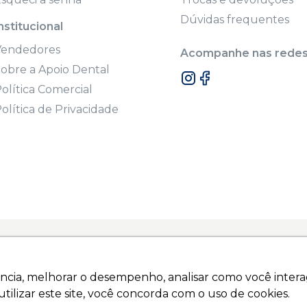
Dúvidas frequentes
nstitucional
Vendedores
Acompanhe nas redes 
obre a Apoio Dental
olítica Comercial
olítica de Privacidade
onal. A venda destes produtos são restritas a dentistas e clínic
Sem o mesmo a venda fica inválida.
ncia, melhorar o desempenho, analisar como você interag
ncia, melhorar o desempenho, analisar como você interag
dos | www.apoiodental.com.br | Apoio Dental Comércio de Produ
tilizar este site, você concorda com o uso de cookies.
tilizar este site, você concorda com o uso de cookies.
atuapé - São Paulo - SP - CEP 03323-020 | N° de Autorização de 