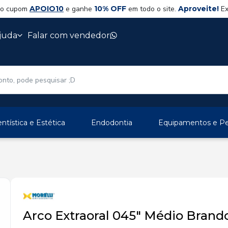
 o cupom
APOIO10
e ganhe
10% OFF
em todo o site.
Aproveite!
Ex
juda
Falar com vendedor
ntística e Estética
Endodontia
Equipamentos e Per
Arco Extraoral 045" Médio Brando