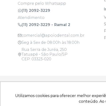
Compre pelo Whatsapp
I
(11) 2092-3229
Atendimento
S
(11) 2092-3229 - Ramal 2
P
comercial@apoiodental.com.br
P
Seg à Sex de 08:00h às 18:00h
Rua Serra de Juréa, 250
Tatuapé - São Paulo/SP
CEP: 03323-020
Todos os produtos são para uso profissi
Utilizamos cookies para oferecer melhor experiê
Utilizamos cookies para oferecer melhor experiê
Copyright © 2025 - Todos os direitos reserva
conteúdo. Ao u
conteúdo. Ao u
10.925.214/0001-22 | Rua Serra de Juréa, 250 - T