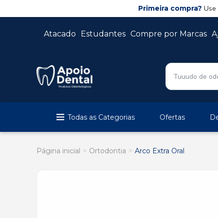
Primeira compra?
Use
Atacado
Estudantes
Compre por Marcas
A
Todas as Categorias
Ofertas
De
Página inicial
Ortodontia
Arco Extra Oral