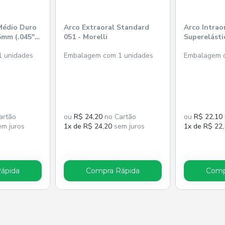
Médio Duro
Arco Extraoral Standard
Arco Intrao
mm (.045")
051 - Morelli
Superelásti
Ret. 0,43x
 unidades
Embalagem com 1 unidades
Embalagem c
(.017"x.025"
artão
ou
R$ 24,20
no Cartão
ou
R$ 22,10
m juros
1x de R$ 24,20
sem juros
1x de R$ 22
ápida
Compra Rápida
Comp