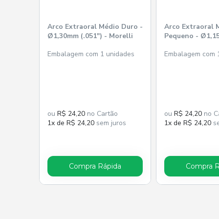
Arco Extraoral Médio Duro -
Arco Extraoral 
Ø1,30mm (.051") - Morelli
Pequeno - Ø1,15
- Morelli
Embalagem com 1 unidades
Embalagem com 1
ou
R$ 24,20
no Cartão
ou
R$ 24,20
no C
1x de R$ 24,20
sem juros
1x de R$ 24,20
se
Compra Rápida
Compra R