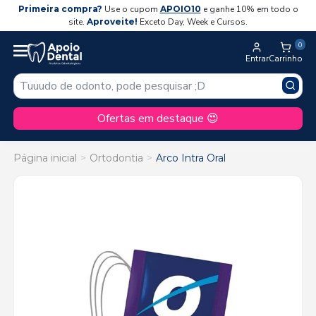
Primeira compra?
Use o cupom
APOIO10
e ganhe 10% em todo o
site.
Aproveite!
Exceto Day, Week e Cursos.
0
Entrar
Carrinho
Ofertas em destaque 😍
Página inicial
Ortodontia
Arco Intra Oral