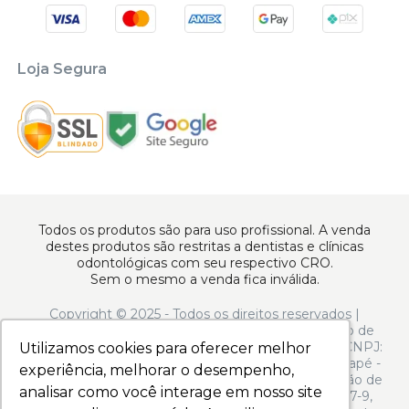
Loja Segura
Todos os produtos são para uso profissional. A venda
destes produtos são restritas a dentistas e clínicas
odontológicas com seu respectivo CRO.
Sem o mesmo a venda fica inválida.
Copyright © 2025 - Todos os direitos reservados |
www.apoiodental.com.br | Apoio Dental Comércio de
Produtos e Equipamentos Odontológicos LTDA | CNPJ:
Utilizamos cookies para oferecer melhor
Utilizamos cookies para oferecer melhor
10.925.214/0001-22 | Rua Serra de Juréa, 250 - Tatuapé -
experiência, melhorar o desempenho,
experiência, melhorar o desempenho,
São Paulo - SP - CEP 03323-020 | N° de Autorização de
analisar como você interage em nosso site
analisar como você interage em nosso site
Funcionamento ANVISA: - Medicamentos: 1.13.597-9,