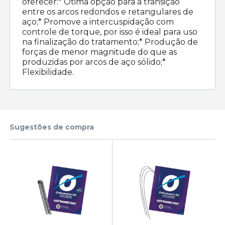
oferecer:* Ótima opção para a transição
entre os arcos redondos e retangulares de
aço;* Promove a intercuspidação com
controle de torque, por isso é ideal para uso
na finalização do tratamento;* Produção de
forças de menor magnitude do que as
produzidas por arcos de aço sólido;*
Flexibilidade.
Sugestões de compra
25