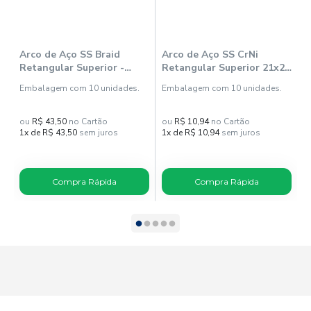
Arco de Aço SS Braid
Arco de Aço SS CrNi
A
Retangular Superior -
Retangular Superior 21x25
S
Orthometric
(51102521) - Orthometric
-
Embalagem com 10 unidades.
Embalagem com 10 unidades.
E
ou
R$ 43,50
no Cartão
ou
R$ 10,94
no Cartão
o
1x de R$ 43,50
sem juros
1x de R$ 10,94
sem juros
1
Compra Rápida
Compra Rápida