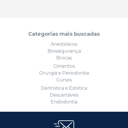
Categorias mais buscadas
Anestésicos
Biossegurança
Brocas
Cimentos
Cirurgia e Periodontia
Cursos
Dentística e Estética
Descartáveis
Endodontia