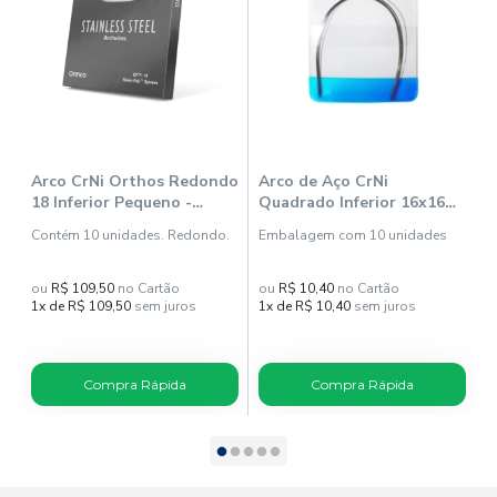
Arco CrNi Orthos Redondo
Arco de Aço CrNi
A
18 Inferior Pequeno -
Quadrado Inferior 16x16
R
Ormco
(5071001) - Morelli
(
Contém 10 unidades. Redondo.
Embalagem com 10 unidades
E
ou
R$ 109,50
no Cartão
ou
R$ 10,40
no Cartão
o
1x de R$ 109,50
sem juros
1x de R$ 10,40
sem juros
1
Compra Rápida
Compra Rápida