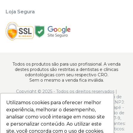
Loja Segura
Todos os produtos são para uso profissional. A venda
destes produtos são restritas a dentistas e clínicas
odontológicas com seu respectivo CRO.
Sem o mesmo a venda fica inválida.
Copyright © 2025 - Todos os direitos reservados |
www.apoiodental.com.br | Apoio Dental Comércio de
Produtos e Equipamentos Odontológicos LTDA | CNPJ:
Utilizamos cookies para oferecer melhor
Utilizamos cookies para oferecer melhor
10.925.214/0001-22 | Rua Serra de Juréa, 250 - Tatuapé -
experiência, melhorar o desempenho,
experiência, melhorar o desempenho,
São Paulo - SP - CEP 03323-020 | N° de Autorização de
analisar como você interage em nosso site
analisar como você interage em nosso site
Funcionamento ANVISA: - Medicamentos: 1.13.597-9,
Produtos para Saúde (Correlatos): 8.08.058-9, Saneantes:
e personalizar conteúdo. Ao utilizar este
e personalizar conteúdo. Ao utilizar este
3.04.973-2, Perfumes/Produtos de Higiene/Cosméticos:
site, você concorda com o uso de cookies.
site, você concorda com o uso de cookies.