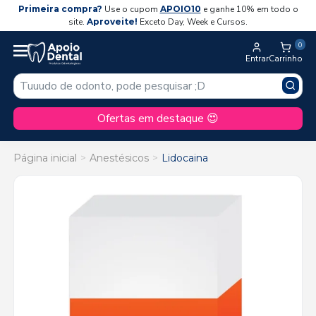
Primeira compra?
Use o cupom
APOIO10
e ganhe 10% em todo o
site.
Aproveite!
Exceto Day, Week e Cursos.
0
Entrar
Carrinho
Ofertas em destaque 😍
Página inicial
Anestésicos
Lidocaina