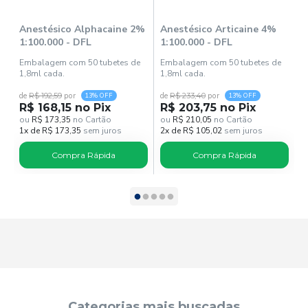
Anestésico Alphacaine 2%
Anestésico Articaine 4%
A
1:100.000 - DFL
1:100.000 - DFL
1
Embalagem com 50 tubetes de
Embalagem com 50 tubetes de
E
1,8ml cada.
1,8ml cada.
1
de
R$ 192,59
por
de
R$ 233,40
por
d
13% OFF
13% OFF
R$ 168,15 no Pix
R$ 203,75 no Pix
R
ou
R$ 173,35
no Cartão
ou
R$ 210,05
no Cartão
o
1x de R$ 173,35
sem juros
2x de R$ 105,02
sem juros
2
Compra Rápida
Compra Rápida
Categorias mais buscadas