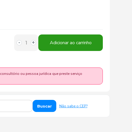
Adicionar ao carrinho
-
+
 consultório ou pessoa jurídica que preste serviço
Buscar
Não sabe o CEP?