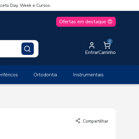
ceto Day, Week e Cursos.
Ofertas em destaque 😍
0
Entrar
Carrinho
iféricos
Ortodontia
Instrumentais
Compartilhar