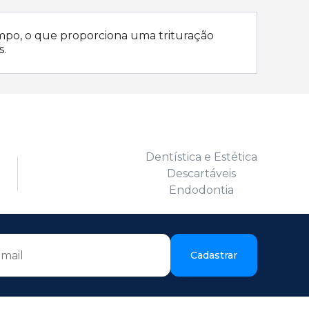
empo, o que proporciona uma trituração
s.
Dentística e Estética
Descartáveis
Endodontia
Cadastrar