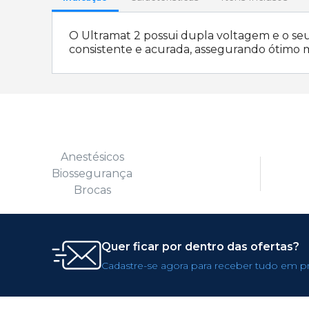
O Ultramat 2 possui dupla voltagem e o seu
consistente e acurada, assegurando ótimo ma
Anestésicos
Biossegurança
Brocas
Quer ficar por dentro das ofertas?
Cadastre-se agora para receber tudo em p