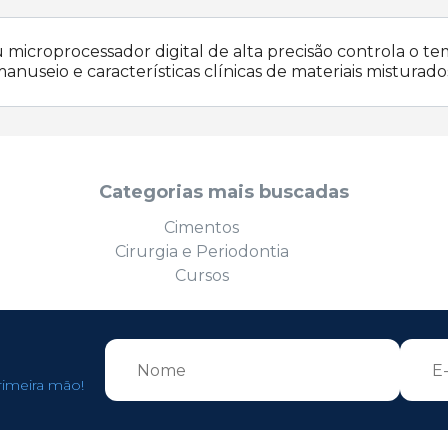
 microprocessador digital de alta precisão controla o t
nuseio e características clínicas de materiais misturado
Categorias mais buscadas
Cimentos
Cirurgia e Periodontia
Cursos
rimeira mão!