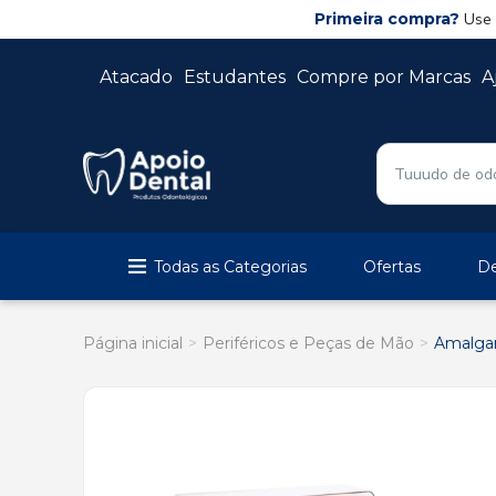
Primeira compra?
Use
Atacado
Estudantes
Compre por Marcas
A
Todas as Categorias
Ofertas
De
Página inicial
Periféricos e Peças de Mão
Amalga