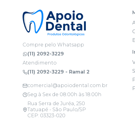
C
E
Compre pelo Whatsapp
I
(11) 2092-3229
Atendimento
S
(11) 2092-3229 - Ramal 2
P
comercial@apoiodental.com.br
P
Seg à Sex de 08:00h às 18:00h
Rua Serra de Juréa, 250
Tatuapé - São Paulo/SP
CEP: 03323-020