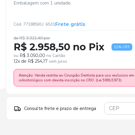
Embalagem com 1 unidade.
Cód: 77188
SKU: 6531
Frete grátis
de R$ 3.321,40 por
R$ 2.958,50 no Pix
11% OFF
ou
R$ 3.050,00
no Cartão
12x de R$ 254,17
sem juros
Atenção: Venda restrita ao Cirurgião Dentista para uso exclusivo em
odontológico com devida inscrição no CRO. (Lei 5991/1973).
Consulte frete e prazo de entrega