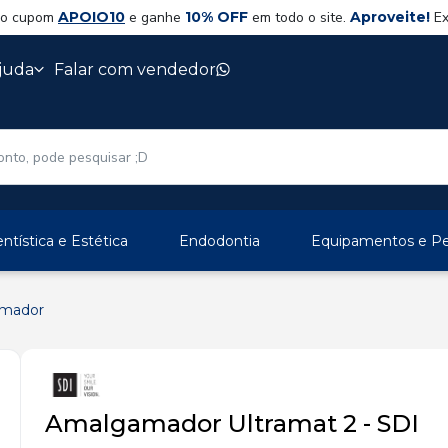
 o cupom
APOIO10
e ganhe
10% OFF
em todo o site.
Aproveite!
Ex
juda
Falar com vendedor
ntística e Estética
Endodontia
Equipamentos e Per
mador
Amalgamador Ultramat 2 - SDI