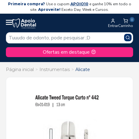
Primeira compra?
Use o cupom
APOIO10
e ganhe 10% em todo o
site.
Aproveite!
Exceto Day, Week e Cursos.
0
Entrar
Carrinho
Ofertas em destaque 😍
Página inicial
Instrumentais
Alicate