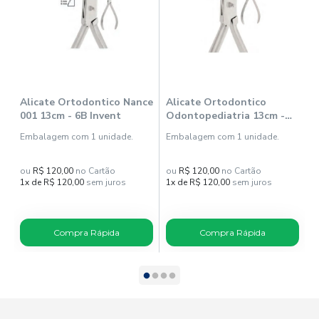
Alicate Ortodontico Nance
Alicate Ortodontico
A
001 13cm - 6B Invent
Odontopediatria 13cm -
B
6B Invent
I
Embalagem com 1 unidade.
Embalagem com 1 unidade.
E
ou
R$ 120,00
no Cartão
ou
R$ 120,00
no Cartão
o
1x de R$ 120,00
sem juros
1x de R$ 120,00
sem juros
1
Compra Rápida
Compra Rápida