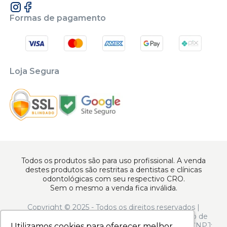
Formas de pagamento
Loja Segura
Todos os produtos são para uso profissional. A venda
destes produtos são restritas a dentistas e clínicas
odontológicas com seu respectivo CRO.
Sem o mesmo a venda fica inválida.
Copyright © 2025 - Todos os direitos reservados |
www.apoiodental.com.br | Apoio Dental Comércio de
Produtos e Equipamentos Odontológicos LTDA | CNPJ:
Utilizamos cookies para oferecer melhor
Utilizamos cookies para oferecer melhor