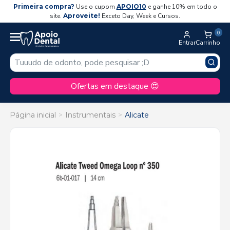
Primeira compra?
Use o cupom
APOIO10
e ganhe 10% em todo o
site.
Aproveite!
Exceto Day, Week e Cursos.
0
Entrar
Carrinho
Ofertas em destaque 😍
Página inicial
Instrumentais
Alicate