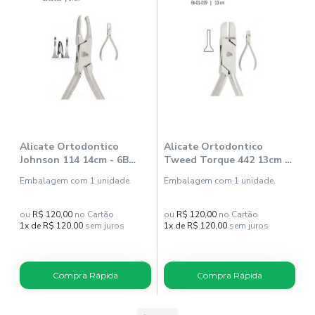
Alicate Ortodontico
Alicate Ortodontico
A
Johnson 114 14cm - 6B
Tweed Torque 442 13cm -
P
Invent
6B Invent
I
Embalagem com 1 unidade.
Embalagem com 1 unidade.
E
ou
R$ 120,00
no Cartão
ou
R$ 120,00
no Cartão
o
1x de R$ 120,00
sem juros
1x de R$ 120,00
sem juros
1
Compra Rápida
Compra Rápida