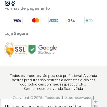
Formas de pagamento
Loja Segura
Todos os produtos são para uso profissional. A venda
destes produtos são restritas a dentistas e clínicas
odontológicas com seu respectivo CRO.
Sem o mesmo a venda fica inválida.
Copyright © 2025 - Todos os direitos reservados |
www.apoiodental.com.br | Apoio Dental Comércio de
Produtos e Equipamentos Odontológicos LTDA | CNPJ:
Utilizamos cookies para oferecer melhor
Utilizamos cookies para oferecer melhor