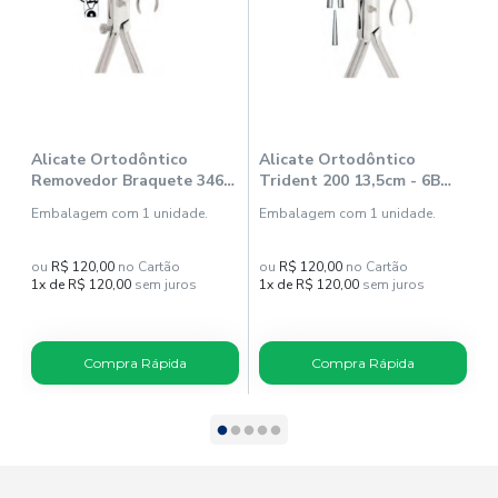
Alicate Ortodôntico
Alicate Ortodôntico
A
Removedor Braquete 346R
Trident 200 13,5cm - 6B
B
13,5cm - 6B Invent
Invent
I
Embalagem com 1 unidade.
Embalagem com 1 unidade.
E
ou
R$ 120,00
no Cartão
ou
R$ 120,00
no Cartão
o
1x de R$ 120,00
sem juros
1x de R$ 120,00
sem juros
1
Compra Rápida
Compra Rápida