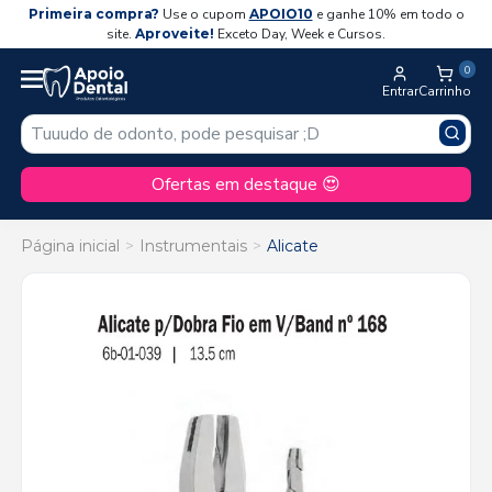
Primeira compra?
Use o cupom
APOIO10
e ganhe 10% em todo o
site.
Aproveite!
Exceto Day, Week e Cursos.
0
Entrar
Carrinho
Ofertas em destaque 😍
Página inicial
Instrumentais
Alicate