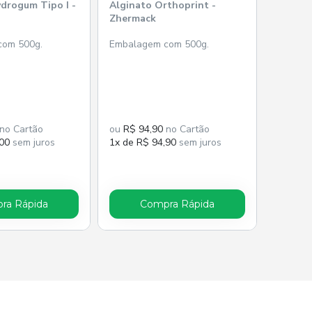
drogum Tipo I -
Alginato Orthoprint -
Zhermack
com 500g.
Embalagem com 500g.
no Cartão
ou
R$ 94,90
no Cartão
,00
sem juros
1x de R$ 94,90
sem juros
ra Rápida
Compra Rápida