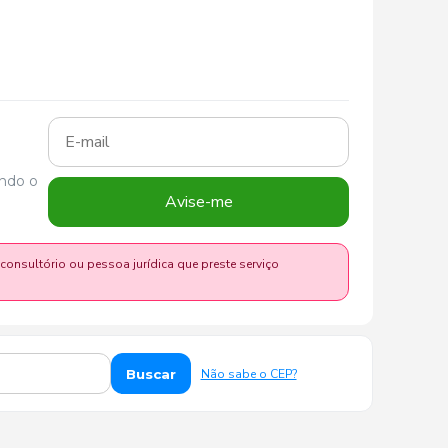
ando o
Avise-me
 consultório ou pessoa jurídica que preste serviço
Buscar
Não sabe o CEP?