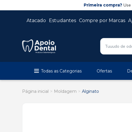
Primeira compra?
Use
Atacado
Estudantes
Compre por Marcas
A
Todas as Categorias
Ofertas
De
Página inicial
Moldagem
Alginato