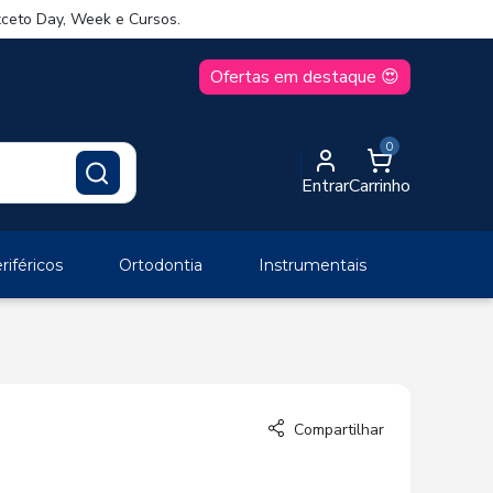
ceto Day, Week e Cursos.
Ofertas em destaque 😍
0
Entrar
Carrinho
iféricos
Ortodontia
Instrumentais
Compartilhar