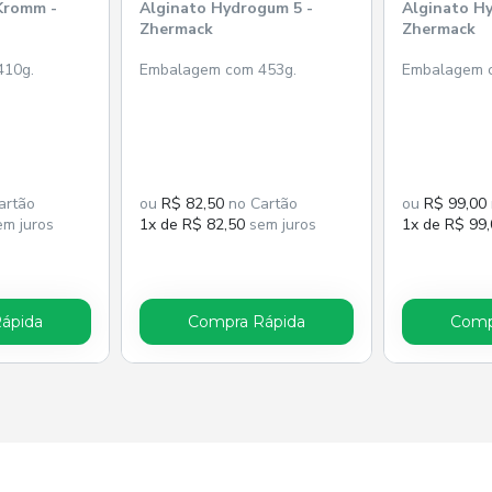
Kromm -
Alginato Hydrogum 5 -
Alginato Hy
Zhermack
Zhermack
410g.
Embalagem com 453g.
Embalagem 
artão
ou
R$ 82,50
no Cartão
ou
R$ 99,00
m juros
1x de R$ 82,50
sem juros
1x de R$ 99
ápida
Compra Rápida
Comp