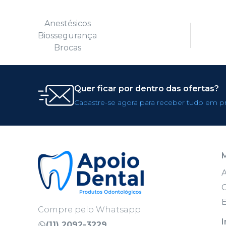
Anestésicos
Biossegurança
Brocas
Quer ficar por dentro das ofertas?
Cadastre-se agora para receber tudo em p
C
E
Compre pelo Whatsapp
I
(11) 2092-3229