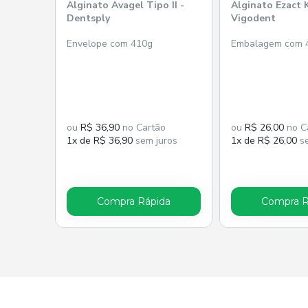
Alginato Avagel Tipo II -
Alginato Ezact 
Dentsply
Vigodent
Envelope com 410g
Embalagem com 
ou
R$ 36,90
no Cartão
ou
R$ 26,00
no C
1x de R$ 36,90
sem juros
1x de R$ 26,00
se
Compra Rápida
Compra R