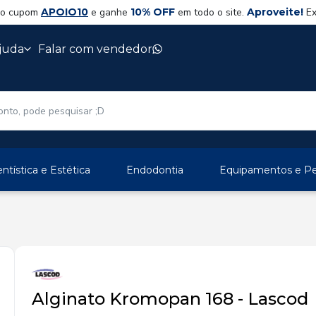
 o cupom
APOIO10
e ganhe
10% OFF
em todo o site.
Aproveite!
Ex
juda
Falar com vendedor
ntística e Estética
Endodontia
Equipamentos e Per
Alginato Kromopan 168 - Lascod