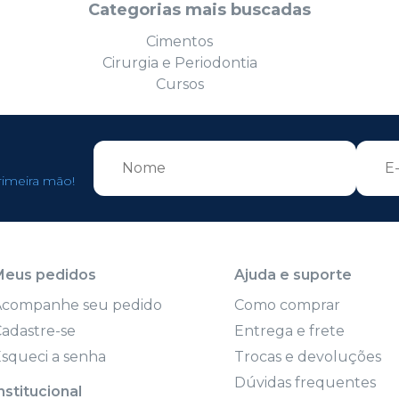
Categorias mais buscadas
Cimentos
Cirurgia e Periodontia
Cursos
rimeira mão!
Meus pedidos
Ajuda e suporte
Acompanhe seu pedido
Como comprar
adastre-se
Entrega e frete
squeci a senha
Trocas e devoluções
Dúvidas frequentes
nstitucional