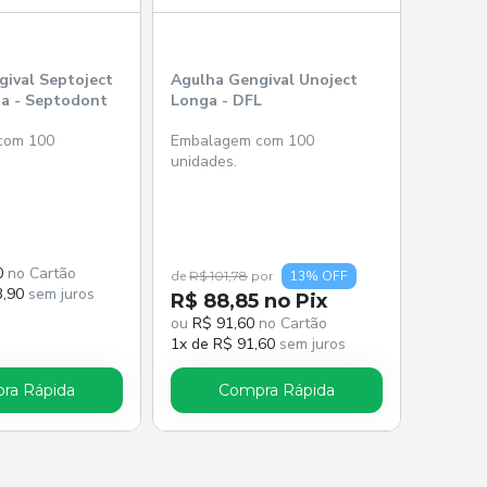
ival Septoject
Agulha Gengival Unoject
ta - Septodont
Longa - DFL
com 100
Embalagem com 100
unidades.
0
no Cartão
de
R$ 101,78
por
13% OFF
3,90
sem juros
R$ 88,85 no Pix
ou
R$ 91,60
no Cartão
1x de R$ 91,60
sem juros
ra Rápida
Compra Rápida