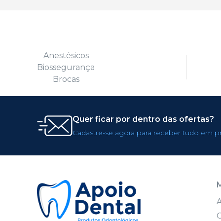
Anestésicos
Biossegurança
Brocas
Quer ficar por dentro das ofertas?
Cadastre-se agora para receber tudo em p
C