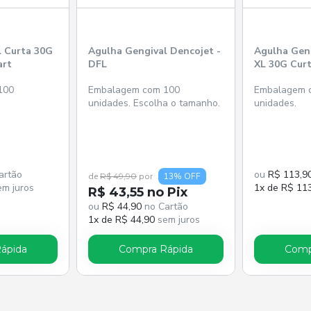
l Curta 30G
Agulha Gengival Dencojet -
Agulha Geng
art
DFL
XL 30G Cur
100
Embalagem com 100
Embalagem 
unidades. Escolha o tamanho.
unidades.
artão
ou
R$ 113,9
de
R$ 49,90
por
13% OFF
m juros
1x de R$ 11
R$ 43,55 no Pix
ou
R$ 44,90
no Cartão
1x de R$ 44,90
sem juros
ápida
Compra Rápida
Comp