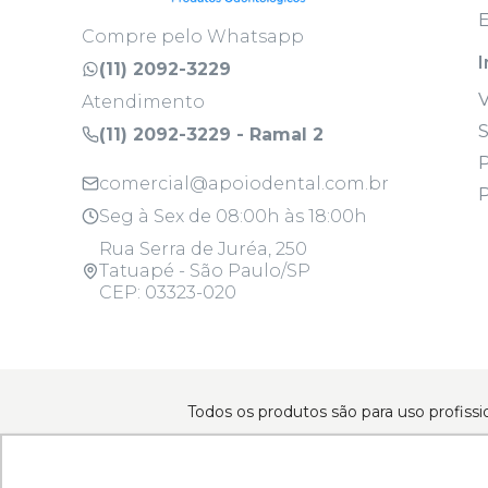
E
Compre pelo Whatsapp
I
(11) 2092-3229
Atendimento
S
(11) 2092-3229 - Ramal 2
P
comercial@apoiodental.com.br
P
Seg à Sex de 08:00h às 18:00h
Rua Serra de Juréa, 250
Tatuapé - São Paulo/SP
CEP: 03323-020
Todos os produtos são para uso profissi
Copyright © 2025 - Todos os direitos reserva