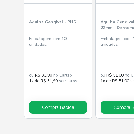
Agulha Gengival - PHS
Agulha Gengiva
22mm - Dentsm
Embalagem com 100
Embalagem com 
unidades.
unidades.
ou
R$ 31,90
no Cartão
ou
R$ 51,00
no C
1x de R$ 31,90
sem juros
1x de R$ 51,00
se
Compra Rápida
Compra R