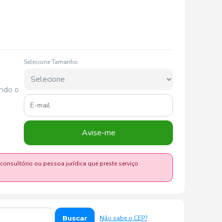
Selecione Tamanho
ando o
Avise-me
 consultório ou pessoa jurídica que preste serviço
Buscar
Não sabe o CEP?