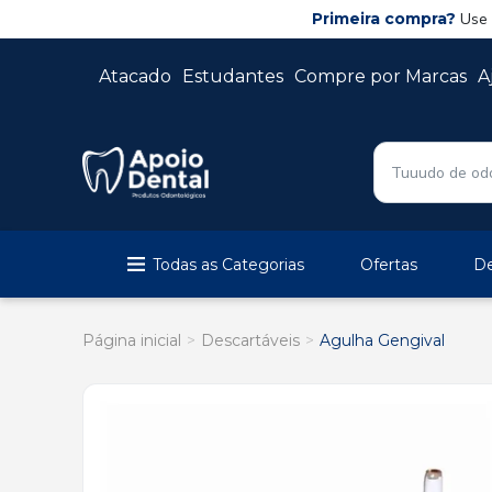
Primeira compra?
Use
Atacado
Estudantes
Compre por Marcas
A
Todas as Categorias
Ofertas
De
Página inicial
Descartáveis
Agulha Gengival