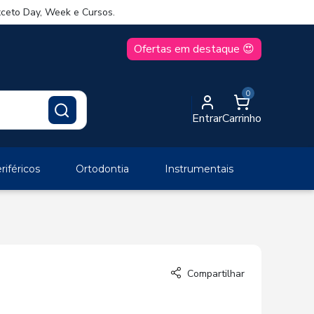
ceto Day, Week e Cursos.
Ofertas em destaque 😍
0
Entrar
Carrinho
iféricos
Ortodontia
Instrumentais
Compartilhar