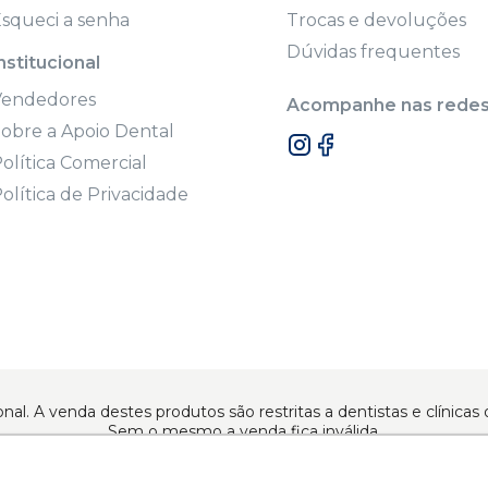
squeci a senha
Trocas e devoluções
Dúvidas frequentes
nstitucional
Vendedores
Acompanhe nas redes 
obre a Apoio Dental
olítica Comercial
olítica de Privacidade
onal. A venda destes produtos são restritas a dentistas e clínic
Sem o mesmo a venda fica inválida.
dos | www.apoiodental.com.br | Apoio Dental Comércio de Produ