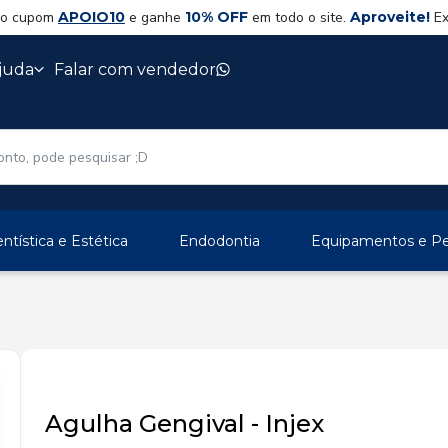
 o cupom
APOIO10
e ganhe
10% OFF
em todo o site.
Aproveite!
Ex
juda
Falar com vendedor
ntística e Estética
Endodontia
Equipamentos e Per
Agulha Gengival - Injex