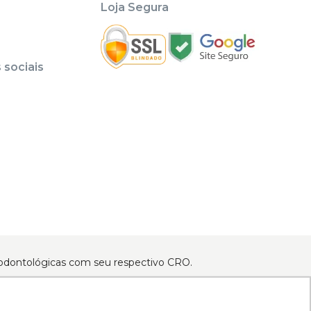
Loja Segura
sociais
as odontológicas com seu respectivo CRO.
tos e Equipamentos Odontológicos LTDA | CNPJ: