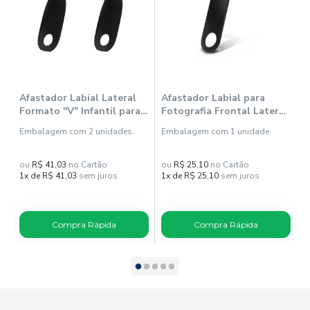
Afastador Labial Lateral
Afastador Labial para
A
Formato "V" Infantil para
Fotografia Frontal Lateral
F
Fotografia Black -
C Black Adulto -
A
Embalagem com 2 unidades.
Embalagem com 1 unidade.
E
Indusbello
Indusbello
B
ou
R$ 41,03
no Cartão
ou
R$ 25,10
no Cartão
o
1x de R$ 41,03
sem juros
1x de R$ 25,10
sem juros
1
Compra Rápida
Compra Rápida