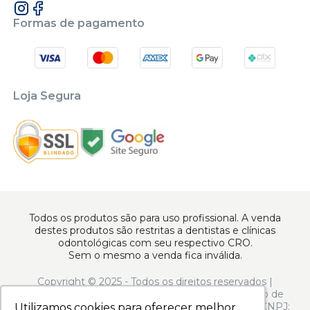
Formas de pagamento
Loja Segura
Todos os produtos são para uso profissional. A venda
destes produtos são restritas a dentistas e clínicas
odontológicas com seu respectivo CRO.
Sem o mesmo a venda fica inválida.
Copyright © 2025 - Todos os direitos reservados |
www.apoiodental.com.br | Apoio Dental Comércio de
Produtos e Equipamentos Odontológicos LTDA | CNPJ:
Utilizamos cookies para oferecer melhor
Utilizamos cookies para oferecer melhor