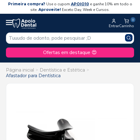
Primeira compra?
Use o cupom
APOIO10
e ganhe 10% em todo o
site.
Aproveite!
Exceto Day, Week e Cursos.
0
Entrar
Carrinho
Ofertas em destaque 😍
Página inicial
Dentística e Estética
Afastador para Dentística