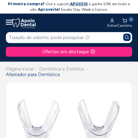
Primeira compra?
Use o cupom
APOIO10
e ganhe 10% em todo o
site.
Aproveite!
Exceto Day, Week e Cursos.
0
Entrar
Carrinho
Ofertas em destaque 😍
Página inicial
Dentística e Estética
Afastador para Dentística