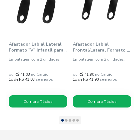
Afastador Labial Lateral
Afastador Labial
A
Formato "V" Infantil para
Frontal/Lateral Formato C
F
Fotografia Black -
Adulto para Fotografia
F
Embalagem com 2 unidades.
Embalagem com 2 unidades.
E
Indusbello
Black - Indusbello
ou
R$ 41,03
no Cartão
ou
R$ 41,90
no Cartão
o
1x de R$ 41,03
sem juros
1x de R$ 41,90
sem juros
1
Compra Rápida
Compra Rápida