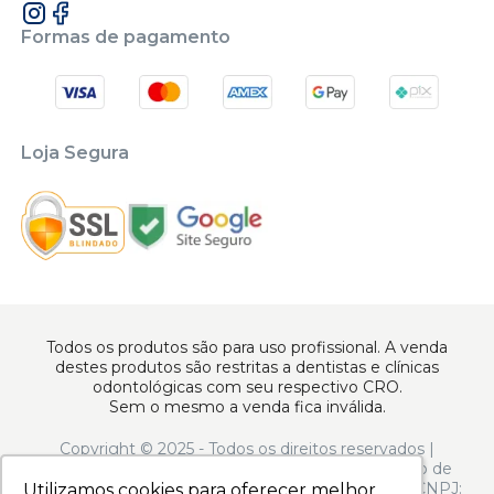
Formas de pagamento
Loja Segura
Todos os produtos são para uso profissional. A venda
destes produtos são restritas a dentistas e clínicas
odontológicas com seu respectivo CRO.
Sem o mesmo a venda fica inválida.
Copyright © 2025 - Todos os direitos reservados |
www.apoiodental.com.br | Apoio Dental Comércio de
Produtos e Equipamentos Odontológicos LTDA | CNPJ:
Utilizamos cookies para oferecer melhor
Utilizamos cookies para oferecer melhor