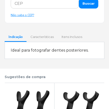
Buscar
Não sabe o CEP?
Indicação
Características
Itens Inclusos
Ideal para fotografar dentes posteriores.
Sugestões de compra
l