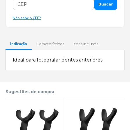
Buscar
Não sabe o CEP?
Indicação
Características
Itens Inclusos
Ideal para fotografar dentes anteriores.
Sugestões de compra
l