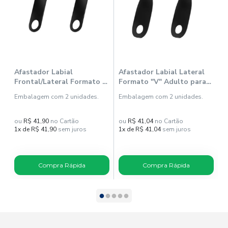
Afastador Labial
Afastador Labial Lateral
A
Frontal/Lateral Formato C
Formato "V" Adulto para
F
Adulto para Fotografia
Fotografia - Indusbello
F
Embalagem com 2 unidades.
Embalagem com 2 unidades.
E
Black - Indusbello
I
ou
R$ 41,90
no Cartão
ou
R$ 41,04
no Cartão
o
1x de R$ 41,90
sem juros
1x de R$ 41,04
sem juros
1
Compra Rápida
Compra Rápida