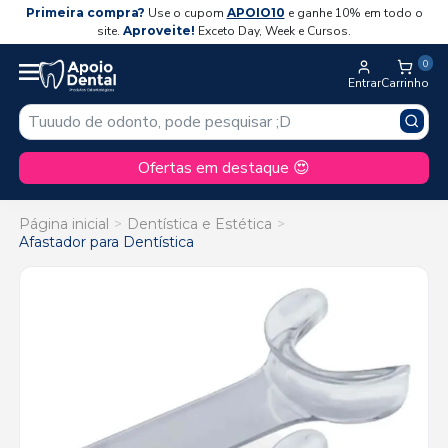
Primeira compra?
Use o cupom
APOIO10
e ganhe 10% em todo o
site.
Aproveite!
Exceto Day, Week e Cursos.
0
Entrar
Carrinho
Ofertas em destaque 😍
Página inicial
Dentística e Estética
Afastador para Dentística