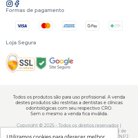
Formas de pagamento
Loja Segura
Todos os produtos são para uso profissional. A venda
destes produtos são restritas a dentistas e clínicas
odontológicas com seu respectivo CRO.
Sem o mesmo a venda fica inválida.
Copyright © 2025 - Todos os direitos reservados |
www.apoiodental.com.br | Apoio Dental Comércio de
Produtos e Equipamentos Odontológicos LTDA | CNPJ:
Utilizamos cookies para oferecer melhor
Utilizamos cookies para oferecer melhor