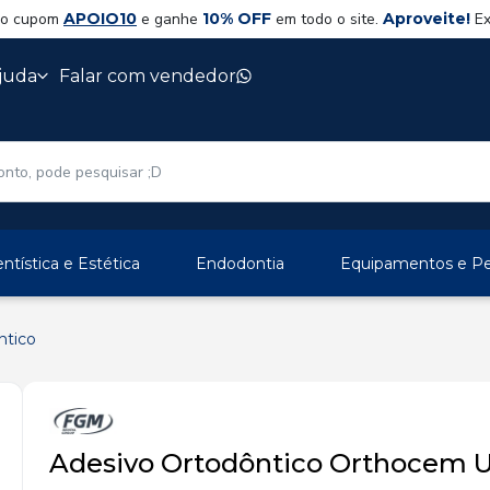
 o cupom
APOIO10
e ganhe
10% OFF
em todo o site.
Aproveite!
Ex
juda
Falar com vendedor
ntística e Estética
Endodontia
Equipamentos e Per
ntico
Adesivo Ortodôntico Orthocem U