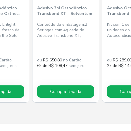
odôntico
Adesivo 3M Ortodôntico
Adesivo Or
vo Ortho
Transbond XT - Solventum
Transbond P
Etching Pri
 Enlight
Conteúdo da embalagem:2
Kit com 1 se
1 frasco de
Seringas com 4g cada de
unidades do
rtho Solo.
Adesivo Transbond XT;
Autocondici
TransbondMR
Cartão
ou
R$ 650,80
no Cartão
ou
R$ 289,0
em juros
6x de R$ 108,47
sem juros
2x de R$ 14
ápida
Compra Rápida
Comp