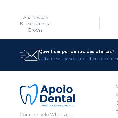
Anestésicos
Biossegurança
Brocas
Quer ficar por dentro das ofertas?
Cadastre-se agora para receber tudo em p
C
E
Compre pelo Whatsapp