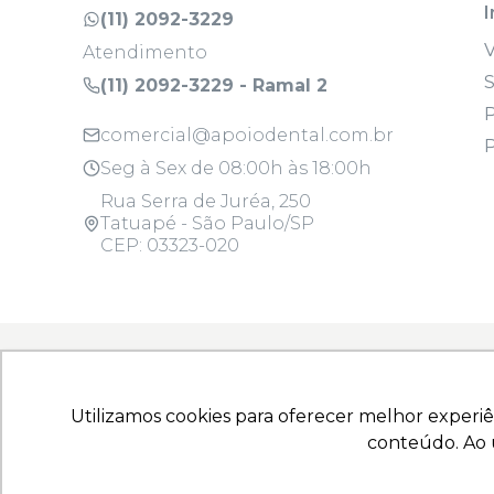
I
(11) 2092-3229
Atendimento
S
(11) 2092-3229 - Ramal 2
P
comercial@apoiodental.com.br
P
Seg à Sex de 08:00h às 18:00h
Rua Serra de Juréa, 250
Tatuapé - São Paulo/SP
CEP: 03323-020
Todos os produtos são para uso profissi
Utilizamos cookies para oferecer melhor experiê
Utilizamos cookies para oferecer melhor experiê
Copyright © 2025 - Todos os direitos reserva
conteúdo. Ao u
conteúdo. Ao u
10.925.214/0001-22 | Rua Serra de Juréa, 250 - T
Produtos para Saúde (Correlatos): 8.08.058-9, 
Responsável técnico: Francine Bonassi Antemia - CR