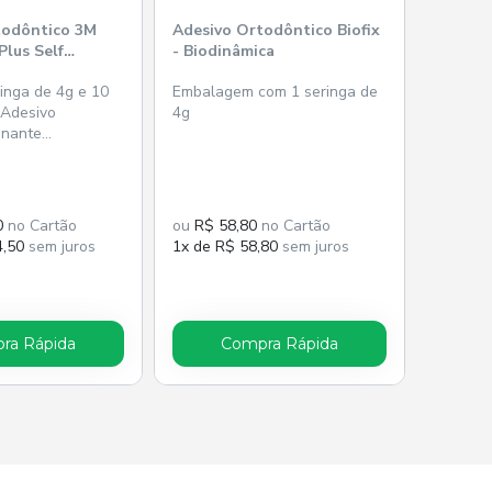
todôntico 3M
Adesivo Ortodôntico Biofix
lus Self
- Biodinâmica
mer - Solventum
ringa de 4g e 10
Embalagem com 1 seringa de
 Adesivo
4g
onante
 Plus SEP.
0
no Cartão
ou
R$ 58,80
no Cartão
4,50
sem juros
1x de R$ 58,80
sem juros
ra Rápida
Compra Rápida