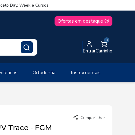
ceto Day, Week e Cursos.
Ofertas em destaque 😍
0
Entrar
Carrinho
iféricos
Ortodontia
Instrumentais
Compartilhar
V Trace - FGM