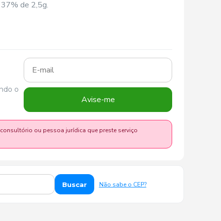
c 37% de 2,5g.
ando o
Avise-me
 consultório ou pessoa jurídica que preste serviço
Buscar
Não sabe o CEP?