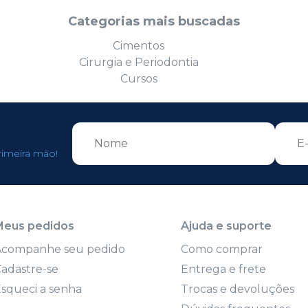
Categorias mais buscadas
Cimentos
Cirurgia e Periodontia
Cursos
rimeira mão!
Meus pedidos
Ajuda e suporte
Acompanhe seu pedido
Como comprar
adastre-se
Entrega e frete
squeci a senha
Trocas e devoluções