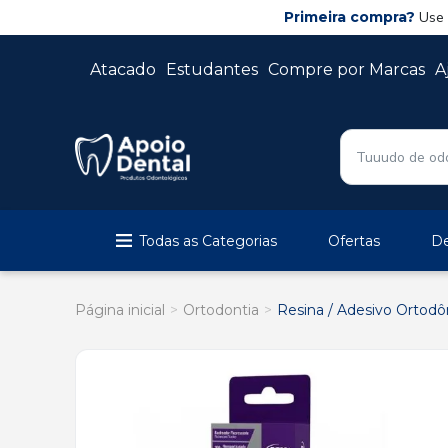
Primeira compra?
Use
Atacado
Estudantes
Compre por Marcas
A
Todas as Categorias
Ofertas
De
Página inicial
Ortodontia
Resina / Adesivo Ortodô