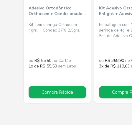
Adesivo Ortodôntico
Kit Adesivo Ort
Orthocem + Condicionador
Enlight + Adesi
Ácido Condac 37% - FGM
Solo - Ormco
Kit com seringa Orthocem
Embalagem com 1
4grs. + Condac 37% 2,5grs.
seringa de 4g e 
5ml do Adesivo O
ou
R$ 55,50
no Cartão
ou
R$ 358,90
no 
1x de R$ 55,50
sem juros
3x de R$ 119,63
s
Compra Rápida
Compra R