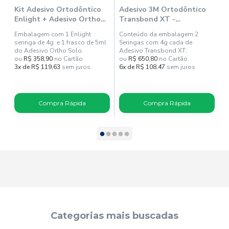
Kit Adesivo Ortodôntico
Adesivo 3M Ortodôntico
A
Enlight + Adesivo Ortho
Transbond XT -
M
Solo - Ormco
Solventum
Embalagem com 1 Enlight
Conteúdo da embalagem:2
E
seringa de 4g e 1 frasco de 5ml
Seringas com 4g cada de
do Adesivo Ortho Solo.
Adesivo Transbond XT;
ou
R$ 358,90
no Cartão
ou
R$ 650,80
no Cartão
o
3x de R$ 119,63
sem juros
6x de R$ 108,47
sem juros
1
Compra Rápida
Compra Rápida
Categorias mais buscadas