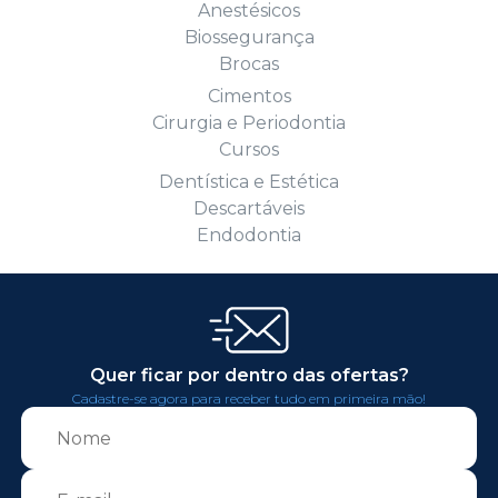
Anestésicos
Biossegurança
Brocas
Cimentos
Cirurgia e Periodontia
Cursos
Dentística e Estética
Descartáveis
Endodontia
Quer ficar por dentro das ofertas?
Cadastre-se agora para receber tudo em primeira mão!