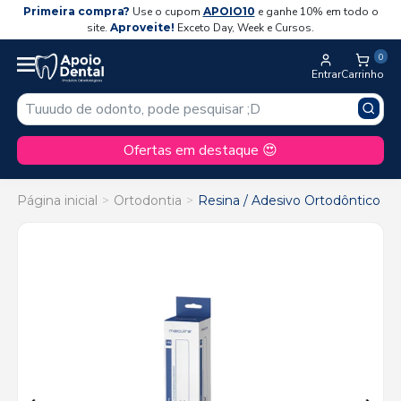
Primeira compra?
Use o cupom
APOIO10
e ganhe 10% em todo o
site.
Aproveite!
Exceto Day, Week e Cursos.
0
Entrar
Carrinho
Ofertas em destaque 😍
Página inicial
Ortodontia
Resina / Adesivo Ortodôntico