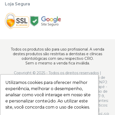
Loja Segura
Todos os produtos são para uso profissional. A venda
destes produtos são restritas a dentistas e clínicas
odontológicas com seu respectivo CRO.
Sem o mesmo a venda fica inválida.
Copyright © 2025 - Todos os direitos reservados |
www.apoiodental.com.br | Apoio Dental Comércio de
Produtos e Equipamentos Odontológicos LTDA | CNPJ:
Utilizamos cookies para oferecer melhor
Utilizamos cookies para oferecer melhor
10.925.214/0001-22 | Rua Serra de Juréa, 250 - Tatuapé -
experiência, melhorar o desempenho,
experiência, melhorar o desempenho,
São Paulo - SP - CEP 03323-020 | N° de Autorização de
analisar como você interage em nosso site
analisar como você interage em nosso site
Funcionamento ANVISA: - Medicamentos: 1.13.597-9,
Produtos para Saúde (Correlatos): 8.08.058-9, Saneantes:
e personalizar conteúdo. Ao utilizar este
e personalizar conteúdo. Ao utilizar este
3.04.973-2, Perfumes/Produtos de Higiene/Cosméticos:
site, você concorda com o uso de cookies.
site, você concorda com o uso de cookies.
2.06.116-7 | CMVS: 355030801-464-003371-1-0 |
Responsável técnico: Francine Bonassi Antemia - CRF-SP