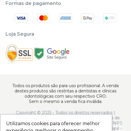
Formas de pagamento
Loja Segura
Todos os produtos são para uso profissional. A venda
destes produtos são restritas a dentistas e clínicas
odontológicas com seu respectivo CRO.
Sem o mesmo a venda fica inválida.
Copyright © 2025 - Todos os direitos reservados |
www.apoiodental.com.br | Apoio Dental Comércio de
Produtos e Equipamentos Odontológicos LTDA | CNPJ:
Utilizamos cookies para oferecer melhor
Utilizamos cookies para oferecer melhor
10.925.214/0001-22 | Rua Serra de Juréa, 250 - Tatuapé -
experiência, melhorar o desempenho,
experiência, melhorar o desempenho,