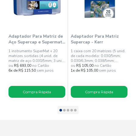
Adaptador Para Matriz de
Adaptador Para Matriz
E
Aço Supercap e Supermat -
Supercap - Kerr
B
Kerr
1 instrumento SuperMat + 20
1 caixa com 20 matrizes (5 unid.
matrizes sortidas (4 unid. de
de cada modelo: 0.030/5mm;
matriz de aço 0.030/5mm; 3 unid.
0.030/6,3mm; 0.038/5mm;
de matriz de aço 0.038/5mm; 4
ou
R$ 693,00
no Cartão
0.038/6,3mm).
ou
R$ 105,00
no Cartão
o
unid. de matriz de aço
6x de R$ 115,50
sem juros
1x de R$ 105,00
sem juros
1
0.030/6,3mm; 3 unid. matriz de
aço 0.038/6,3mm; 3 unid. de
matriz transparente 0.05/5mm; 3
unid. de matriz transparente
Compra Rápida
Compra Rápida
0.05/6.3mm)