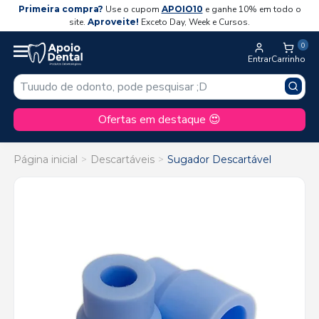
Primeira compra?
Use o cupom
APOIO10
e ganhe 10% em todo o
site.
Aproveite!
Exceto Day, Week e Cursos.
0
Entrar
Carrinho
Ofertas em destaque 😍
Página inicial
Descartáveis
Sugador Descartável