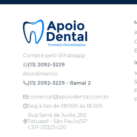
C
E
Compre pelo Whatsapp
I
(11) 2092-3229
Atendimento
S
(11) 2092-3229 - Ramal 2
P
comercial@apoiodental.com.br
P
Seg à Sex de 08:00h às 18:00h
Rua Serra de Juréa, 250
Tatuapé - São Paulo/SP
CEP: 03323-020