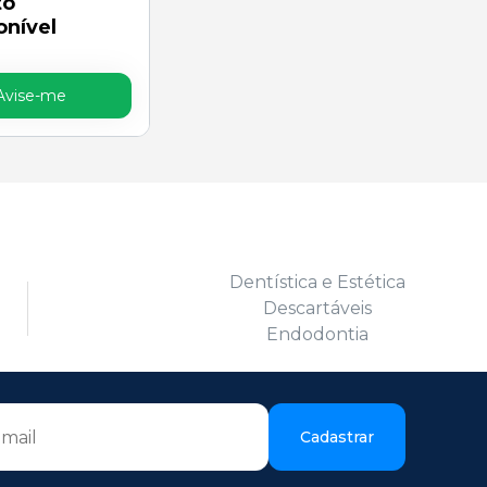
to
onível
Avise-me
Dentística e Estética
Descartáveis
Endodontia
Cadastrar