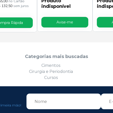
Produto
Produ
65,00
no Cartão
$ 132,50
sem juros
indisponível
indisp
Avise-me
ompra Rápida
Categorias mais buscadas
Cimentos
Cirurgia e Periodontia
Cursos
rimeira mão!