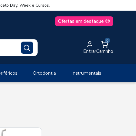
ceto Day, Week e Cursos.
Ofertas em destaque 😍
0
Entrar
Carrinho
iféricos
Ortodontia
Instrumentais