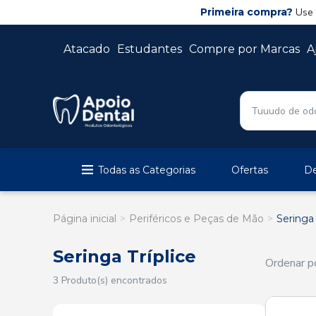
Primeira compra?
Use
Atacado
Estudantes
Compre por Marcas
A
Todas as Categorias
Ofertas
De
Página inicial
Periféricos e Peças de Mão
Seringa 
Seringa Tríplice
Ordenar po
3 Produto(s) encontrados