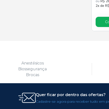
ou
R$ 2
2x de R
C
Anestésicos
Biossegurança
Brocas
Quer ficar por dentro das ofertas?
Cadastre-se agora para receber tudo em p