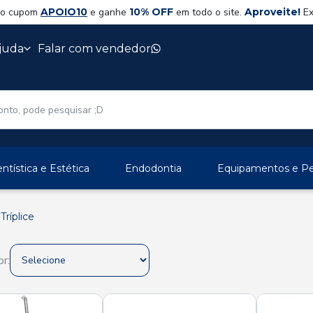
 o cupom
APOIO10
e ganhe
10% OFF
em todo o site.
Aproveite!
Ex
juda
Falar com vendedor
ntística e Estética
Endodontia
Equipamentos e Per
Tríplice
r: