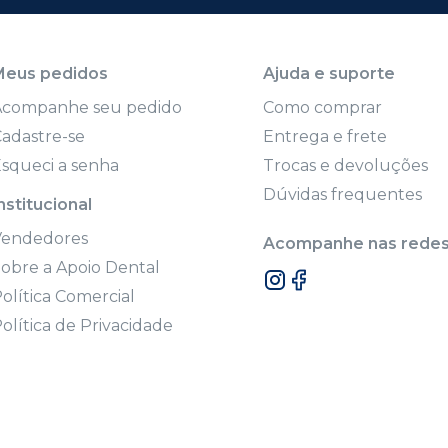
Meus pedidos
Ajuda e suporte
Acompanhe seu pedido
Como comprar
adastre-se
Entrega e frete
squeci a senha
Trocas e devoluções
Dúvidas frequentes
nstitucional
Vendedores
Acompanhe nas redes 
obre a Apoio Dental
olítica Comercial
olítica de Privacidade