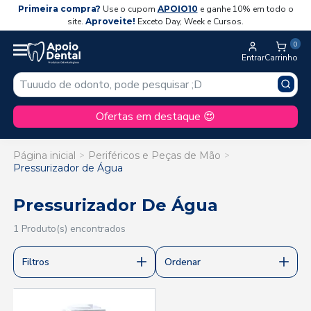
Primeira compra?
Use o cupom
APOIO10
e ganhe 10% em todo o
site.
Aproveite!
Exceto Day, Week e Cursos.
0
Entrar
Carrinho
Ofertas em destaque 😍
Página inicial
Periféricos e Peças de Mão
Pressurizador de Água
Pressurizador De Água
1 Produto(s) encontrados
Filtros
Ordenar