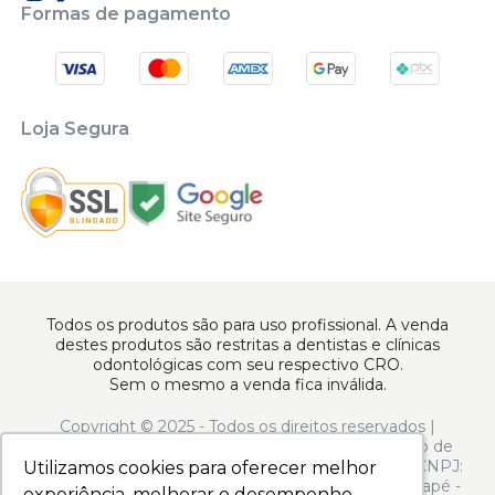
Formas de pagamento
Loja Segura
Todos os produtos são para uso profissional. A venda
destes produtos são restritas a dentistas e clínicas
odontológicas com seu respectivo CRO.
Sem o mesmo a venda fica inválida.
Copyright © 2025 - Todos os direitos reservados |
www.apoiodental.com.br | Apoio Dental Comércio de
Produtos e Equipamentos Odontológicos LTDA | CNPJ:
Utilizamos cookies para oferecer melhor
Utilizamos cookies para oferecer melhor
10.925.214/0001-22 | Rua Serra de Juréa, 250 - Tatuapé -
experiência, melhorar o desempenho,
experiência, melhorar o desempenho,