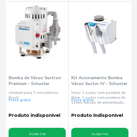
Bomba de Vácuo Suctron
Kit Acionamento Bomba
Premium - Schuster
Vácuo Suctor IV - Schuster
Unidade para 7 consultórios.
Inclui: 1 suctor com ponteira de
Bivolt.
6mm, 1 suctor com ponteira de
Frete grátis
Frete grátis
11mm, tensão de alimentação
automática (24-230Vca),
confeccionado em chapa de aço
Produto indisponível
Produto indisponível
fosfatizado com pintura em
poliuretano resistente à
oxidação.
Avise-me
Avise-me