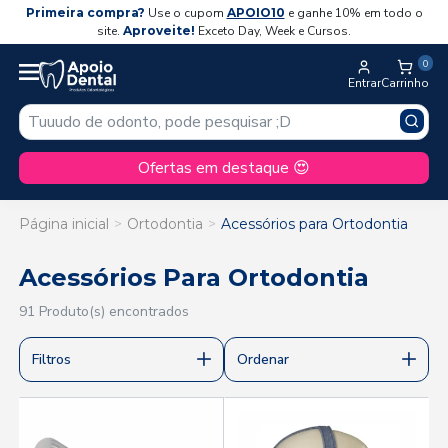
Primeira compra?
Use o cupom
APOIO10
e ganhe 10% em todo o
site.
Aproveite!
Exceto Day, Week e Cursos.
0
Entrar
Carrinho
Ofertas em destaque 😍
Página inicial
Ortodontia
Acessórios para Ortodontia
Acessórios Para Ortodontia
91 Produto(s) encontrados
Filtros
Ordenar