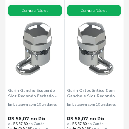
Compra Rápida
Compra Rápida
Gurin Gancho Esquerdo
Gurin Ortodôntico Com
Slot Redondo Fechado -
Gancho e Slot Redondo
Morelli
Fechado Direito 3505002 -
Embalagem com 10 unidades
Embalagem com 10 unidades
Morelli
R$ 56,07 no Pix
R$ 56,07 no Pix
ou
R$ 57,80
no Cartão
ou
R$ 57,80
no Cartão
1x de R$ 57,80
sem juros
1x de R$ 57,80
sem juros