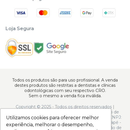
Loja Segura
Todos os produtos são para uso profissional. A venda
destes produtos são restritas a dentistas e clínicas
odontológicas com seu respectivo CRO.
Sem o mesmo a venda fica inválida.
Copyright © 2025 - Todos os direitos reservados |
www.apoiodental.com.br | Apoio Dental Comércio de
Produtos e Equipamentos Odontológicos LTDA | CNPJ:
Utilizamos cookies para oferecer melhor
Utilizamos cookies para oferecer melhor
10.925.214/0001-22 | Rua Serra de Juréa, 250 - Tatuapé -
experiência, melhorar o desempenho,
experiência, melhorar o desempenho,
São Paulo - SP - CEP 03323-020 | N° de Autorização de