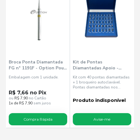
Broca Ponta Diamantada
Kit de Pontas
FG n° 1191F - Option Poul
Diamantadas Apoio -
Sorensen
Option
Embalagem com 1 unidade.
Kit com 40 pontas diamantadas
+ 1 broqueiro autoclavável.
Pontas diamantadas nos
R$ 7,66 no Pix
formatos FG: 1011(x2), 1011HL,
1012HL, 1012(x2), 1014(x2),
ou
R$ 7,90
no Cartão
Produto indisponível
1014HL, 1046, 1090(x2),
1x de R$ 7,90
sem juros
1092(x2), 2135EF, 2135F,
2135(x2), 2200EF, 2200F,
2200(x2), 3070(x2), 3113(x2),
Compra Rápida
Avise-me
3118EF, 31