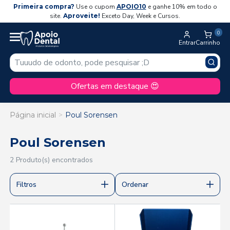
Primeira compra?
Use o cupom
APOIO10
e ganhe 10% em todo o
site.
Aproveite!
Exceto Day, Week e Cursos.
0
Entrar
Carrinho
Ofertas em destaque 😍
Página inicial
Poul Sorensen
Poul Sorensen
2 Produto(s) encontrados
Filtros
Ordenar