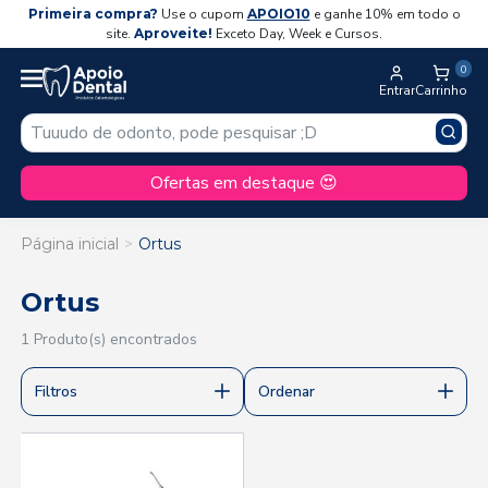
Primeira compra?
Use o cupom
APOIO10
e ganhe 10% em todo o
site.
Aproveite!
Exceto Day, Week e Cursos.
0
Entrar
Carrinho
Ofertas em destaque 😍
Página inicial
Ortus
Ortus
1 Produto(s) encontrados
Filtros
Ordenar