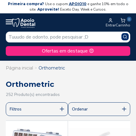
Primeira compra?
Use o cupom
APOIO10
e ganhe 10% em todo o
site.
Aproveite!
Exceto Day, Week e Cursos.
0
Entrar
Carrinho
Ofertas em destaque 😍
Página inicial
Orthometric
Orthometric
252 Produto(s) encontrados
Filtros
Ordenar