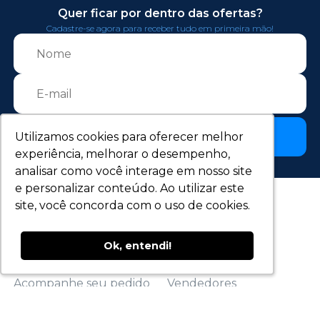
Quer ficar por dentro das ofertas?
Cadastre-se agora para receber tudo em primeira mão!
Utilizamos cookies para oferecer melhor
Utilizamos cookies para oferecer melhor
Cadastrar
experiência, melhorar o desempenho,
experiência, melhorar o desempenho,
analisar como você interage em nosso site
analisar como você interage em nosso site
e personalizar conteúdo. Ao utilizar este
e personalizar conteúdo. Ao utilizar este
site, você concorda com o uso de cookies.
site, você concorda com o uso de cookies.
Ok, entendi!
Ok, entendi!
Meus pedidos
Institucional
Acompanhe seu pedido
Vendedores
Cadastre-se
Sobre a Apoio Dental