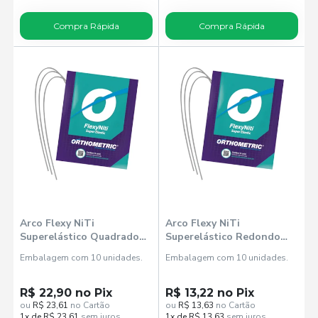
Compra Rápida
Compra Rápida
Arco Flexy NiTi
Arco Flexy NiTi
Superelástico Quadrado
Superelástico Redondo
Superior 16x16 (51102116)
Superior 020 (51102020) -
Embalagem com 10 unidades.
Embalagem com 10 unidades.
- Orthometric
Orthometric
R$ 22,90 no Pix
R$ 13,22 no Pix
ou
R$ 23,61
no Cartão
ou
R$ 13,63
no Cartão
1x de R$ 23,61
sem juros
1x de R$ 13,63
sem juros