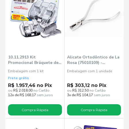
10.11.2913 Kit
Alicate Ortodôntico de La
Promocional Bráquete de
Rosa (75010109) -
Aço Advanced Mbt 0,022
Orthometric
Embalagem com 1 kit
Embalagem com 1 unidade
100 Casos + 120 Tubos
Frete grátis
Grátis - Orthome
R$ 1.957,46 no Pix
R$ 303,12 no Pix
ou
R$ 2.018,00
no Cartão
ou
R$ 312,50
no Cartão
12x de R$ 168,17
sem juros
3x de R$ 104,17
sem juros
Compra Rápida
Compra Rápida