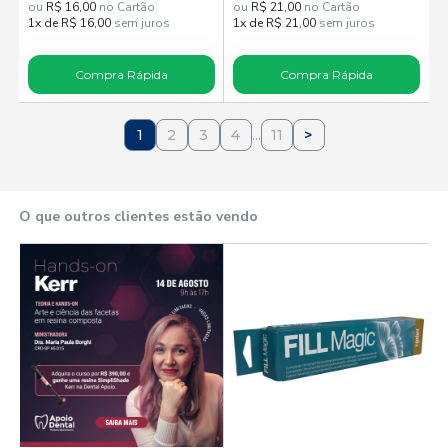
ou
R$ 16,00
no Cartão
ou
R$ 21,00
no Cartão
1x de R$ 16,00
sem juros
1x de R$ 21,00
sem juros
Compra Rápida
Compra Rápida
1
2
3
4
...
11
>
O que outros clientes estão vendo
T
%
R
o
1