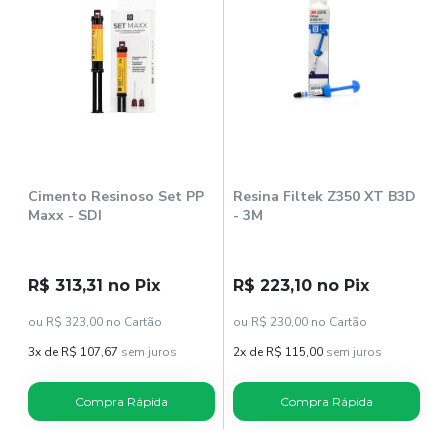
al
M
d
R
o
1
Cimento Resinoso Set PP
Resina Filtek Z350 XT B3D
Maxx - SDI
- 3M
R$ 313,31 no Pix
R$ 223,10 no Pix
ou R$ 323,00 no Cartão
ou R$ 230,00 no Cartão
3x de R$ 107,67
sem juros
2x de R$ 115,00
sem juros
Compra Rápida
Compra Rápida