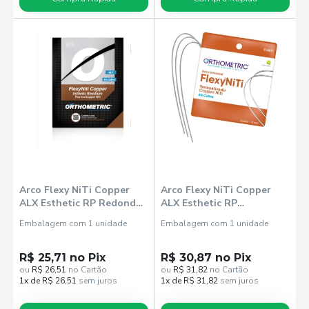
Arco Flexy NiTi Copper
Arco Flexy NiTi Copper
ALX Esthetic RP Redondo
ALX Esthetic RP
Inferior 18 (52481018) -
Retangular Inferior 16x22
Embalagem com 1 unidade
Embalagem com 1 unidade
Orthometric
(52481216) - Orthometric
R$ 25,71 no Pix
R$ 30,87 no Pix
ou
R$ 26,51
no Cartão
ou
R$ 31,82
no Cartão
1x de R$ 26,51
sem juros
1x de R$ 31,82
sem juros