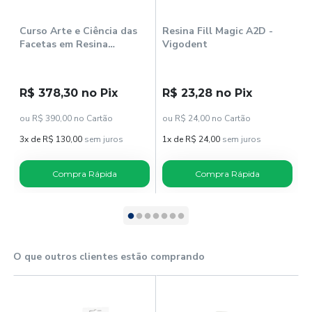
Curso Arte e Ciência das
Resina Fill Magic A2D -
Facetas em Resina
Vigodent
Composta - Kerr
R$ 378,30 no Pix
R$ 23,28 no Pix
ou R$ 390,00 no Cartão
ou R$ 24,00 no Cartão
3x de R$ 130,00
sem juros
1x de R$ 24,00
sem juros
Compra Rápida
Compra Rápida
O que outros clientes estão comprando
E