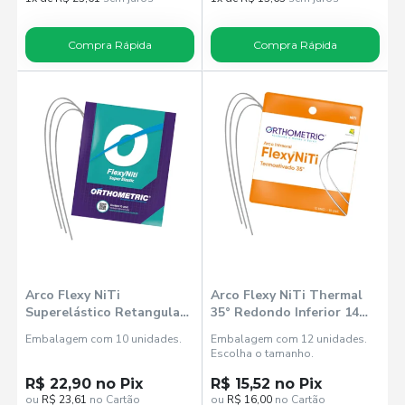
Compra Rápida
Compra Rápida
Arco Flexy NiTi
Arco Flexy NiTi Thermal
Superelástico Retangular
35° Redondo Inferior 14
Inferior 18x25 (52102518) -
(52353014) - Orthometric
Embalagem com 10 unidades.
Embalagem com 12 unidades.
Orthometric
Escolha o tamanho.
R$ 22,90 no Pix
R$ 15,52 no Pix
ou
R$ 23,61
no Cartão
ou
R$ 16,00
no Cartão