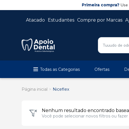
Primeira compra?
Use
Atacado
Estudantes
Compre por Marcas
A
Todas as Categorias
Ofertas
De
Página inicial
Niceflex
Nenhum resultado encontrado basead
Você pode selecionar novos filtros ou faz