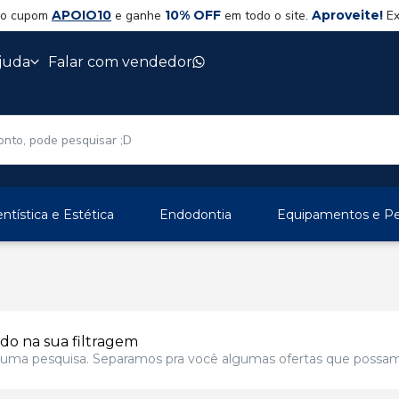
 o cupom
APOIO10
e ganhe
10% OFF
em todo o site.
Aproveite!
Ex
juda
Falar com vendedor
ntística e Estética
Endodontia
Equipamentos e Per
o na sua filtragem
er uma pesquisa. Separamos pra você algumas ofertas que possam