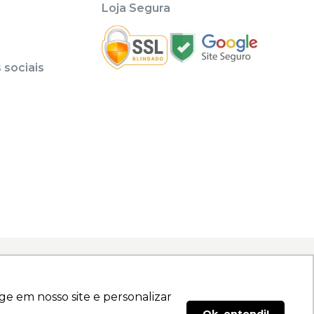
Loja Segura
sociais
as odontológicas com seu respectivo CRO.
e em nosso site e personalizar
e em nosso site e personalizar
tos e Equipamentos Odontológicos LTDA | CNPJ: