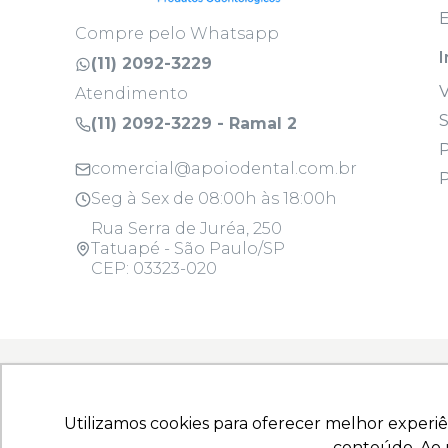
E
Compre pelo Whatsapp
I
(11) 2092-3229
Atendimento
S
(11) 2092-3229 - Ramal 2
P
comercial@apoiodental.com.br
P
Seg à Sex de 08:00h às 18:00h
Rua Serra de Juréa, 250
Tatuapé - São Paulo/SP
CEP: 03323-020
Todos os produtos são para uso profissi
Utilizamos cookies para oferecer melhor experiê
Utilizamos cookies para oferecer melhor experiê
Copyright © 2025 - Todos os direitos reserva
conteúdo. Ao u
conteúdo. Ao u