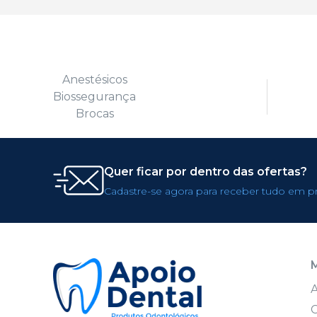
Anestésicos
Biossegurança
Brocas
Quer ficar por dentro das ofertas?
Cadastre-se agora para receber tudo em p
C