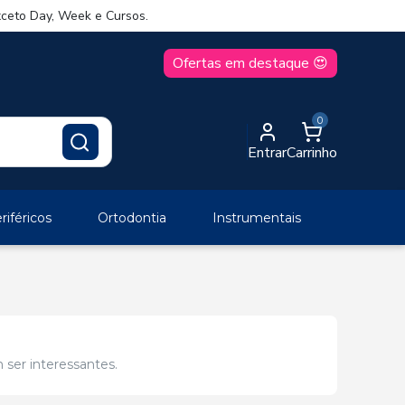
ceto Day, Week e Cursos.
Ofertas em destaque 😍
0
Entrar
Carrinho
iféricos
Ortodontia
Instrumentais
 ser interessantes.