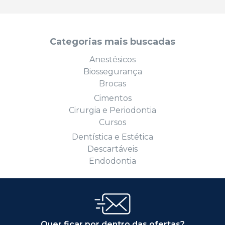
Categorias mais buscadas
Anestésicos
Biossegurança
Brocas
Cimentos
Cirurgia e Periodontia
Cursos
Dentística e Estética
Descartáveis
Endodontia
Quer ficar por dentro das ofertas?