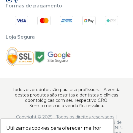
Formas de pagamento
Loja Segura
Todos os produtos são para uso profissional. A venda
destes produtos são restritas a dentistas e clínicas
odontológicas com seu respectivo CRO.
Sem o mesmo a venda fica inválida.
Copyright © 2025 - Todos os direitos reservados |
www.apoiodental.com.br | Apoio Dental Comércio de
Produtos e Equipamentos Odontológicos LTDA | CNPJ:
Utilizamos cookies para oferecer melhor
Utilizamos cookies para oferecer melhor
10.925.214/0001-22 | Rua Serra de Juréa, 250 - Tatuapé -