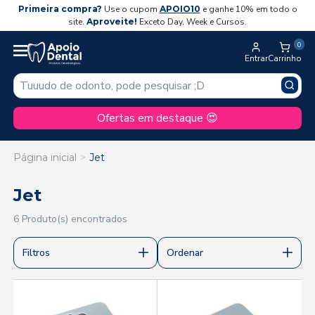
Primeira compra?
Use o cupom
APOIO10
e ganhe 10% em todo o
site.
Aproveite!
Exceto Day, Week e Cursos.
0
Entrar
Carrinho
Ofertas em destaque 😍
Página inicial
Jet
Jet
6 Produto(s) encontrados
Filtros
Ordenar