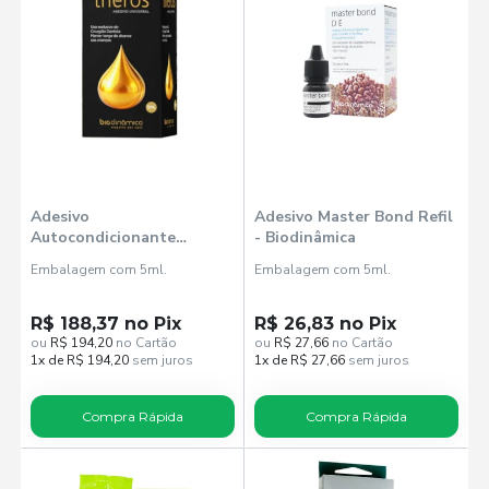
Adesivo
Adesivo Master Bond Refil
Autocondicionante
- Biodinâmica
Universal Theros -
Embalagem com 5ml.
Embalagem com 5ml.
Biodinamica
R$ 188,37 no Pix
R$ 26,83 no Pix
ou
R$ 194,20
no Cartão
ou
R$ 27,66
no Cartão
1x de R$ 194,20
sem juros
1x de R$ 27,66
sem juros
Compra Rápida
Compra Rápida