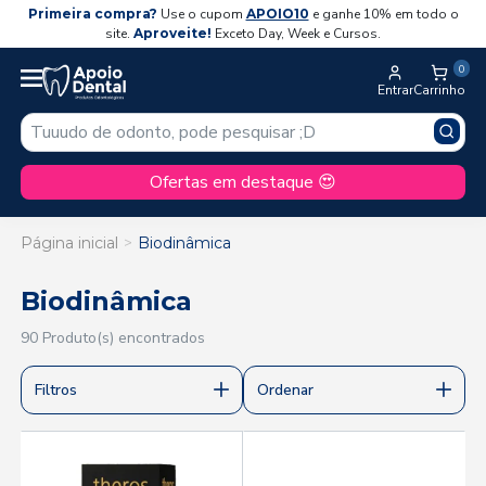
Primeira compra?
Use o cupom
APOIO10
e ganhe 10% em todo o
site.
Aproveite!
Exceto Day, Week e Cursos.
0
Entrar
Carrinho
Ofertas em destaque 😍
Página inicial
Biodinâmica
Biodinâmica
90 Produto(s) encontrados
Filtros
Ordenar