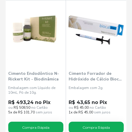
Cimento Endodôntico N-
Cimento Forrador de
Rickert Kit - Biodinâmica
Hidróxido de Cálcio Biocal
- Biodinâmica
Embalagem com Líquido de
Embalagem com 2g.
10mL; Pó de 10g.
R$ 493,24 no Pix
R$ 43,65 no Pix
ou
R$ 508,50
no Cartão
ou
R$ 45,00
no Cartão
5x de R$ 101,70
sem juros
1x de R$ 45,00
sem juros
Compra Rápida
Compra Rápida