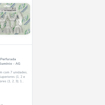
 Perfurada
Alumínio - AG
m com 7 unidades,
uperiores (1, 2 e
iores (1, 2, 3); 1
nº 88.