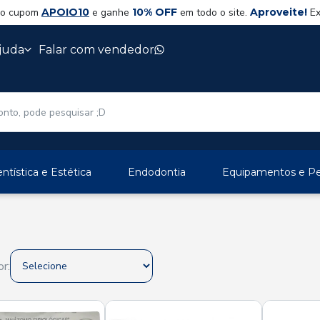
 o cupom
APOIO10
e ganhe
10% OFF
em todo o site.
Aproveite!
Ex
juda
Falar com vendedor
ntística e Estética
Endodontia
Equipamentos e Per
r: