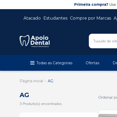
Primeira compra?
Use
Atacado
Estudantes
Compre por Marcas
A
Todas as Categorias
Ofertas
De
Página inicial
AG
AG
Ordenar po
3 Produto(s) encontrados