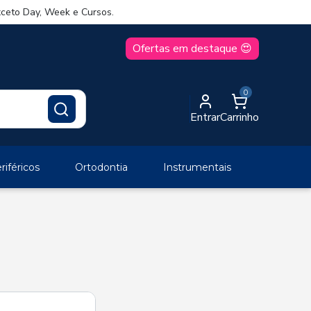
ceto Day, Week e Cursos.
Ofertas em destaque 😍
0
Entrar
Carrinho
iféricos
Ortodontia
Instrumentais