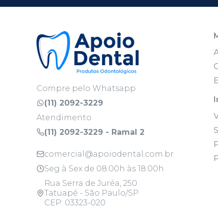
C
E
Compre pelo Whatsapp
I
(11) 2092-3229
Atendimento
S
(11) 2092-3229 - Ramal 2
P
comercial@apoiodental.com.br
P
Seg à Sex de 08:00h às 18:00h
Rua Serra de Juréa, 250
Tatuapé - São Paulo/SP
CEP: 03323-020